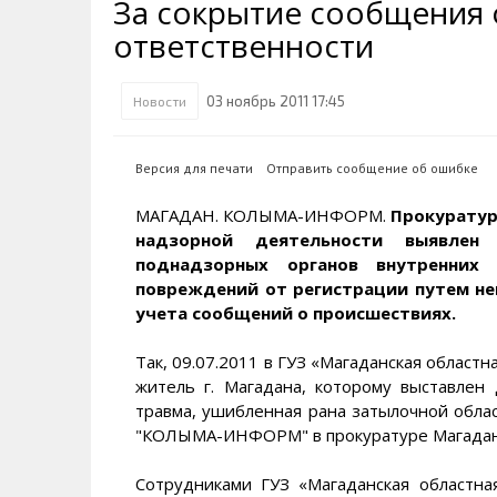
За сокрытие сообщения 
Транспортная инфраструктура
Губернатор
Инте
Кван
ответственности
Их надо знать. Галерея славы
Наркоте нет
Песн
Визи
Колымы
Аэропорт Магадан
Хран
Благ
03 ноябрь 2011 17:45
Новости
Достопримечательности
Магадана и области
Полицейских не бить
Онла
Ипот
Туристическик маршруты
Сельское хозяйство
Горн
Версия для печати
Отправить сообщение об ошибке
Аварии ДТП
Алим
МАГАДАН. КОЛЫМА-ИНФОРМ.
Прокуратур
надзорной деятельности выявле
поднадзорных органов внутренних
повреждений от регистрации путем не
учета сообщений о происшествиях.
Так, 09.07.2011 в ГУЗ «Магаданская облас
житель г. Магадана, которому выставлен 
травма, ушибленная рана затылочной обла
"КОЛЫМА-ИНФОРМ" в прокуратуре Магаданс
Сотрудниками ГУЗ «Магаданская областн