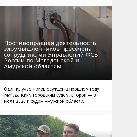
Маршруты. Улицы, остановки
Мошенники
Телефоны
Интернет
Автобусы Магадан – Аэропорт
Жилье
Таблица приливов отливов
Не мусорить
Противоправная деятельность
Браконьеры
злоумышленников пресечена
сотрудниками Управлений ФСБ
России по Магаданской и
Амурской областям
Один из участников осужден в прошлом году
Магаданским городским судом, второй — в
июле 2026 г. судом Амурской области.