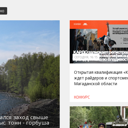
СНО
СЕГОДНЯ, 16:15
Открытая квалификация «
ждет райдеров и спортсме
Магаданской области
КОНКУРС
ался заход свыше
ыс. тонн - горбуша