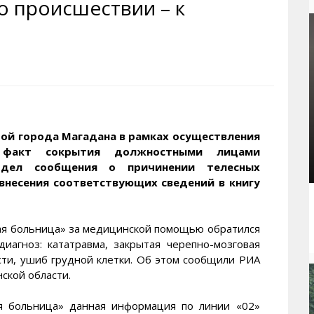
о происшествии – к
рактивная карта
ториум
Кинохроника Магадана
УМВД
и о Колыме
т
3D районы города
Косторезы Магадана
ители экрана. Заставки
оустройство
Фотоальбом
Профсоюзы
йн вебкамеры в Магадане
ека
Соцподдержка
олыжная школа
Рыбу ловим
енты
Магадан в Instagram
ой города Магадана в рамках осуществления
н факт сокрытия должностными лицами
 дел сообщения о причинении телесных
внесения соответствующих сведений в книгу
тная больница» за медицинской помощью обратился
диагноз: кататравма, закрытая черепно-мозговая
сти, ушиб грудной клетки. Об этом сообщили РИА
кой области.
ая больница» данная информация по линии «02»