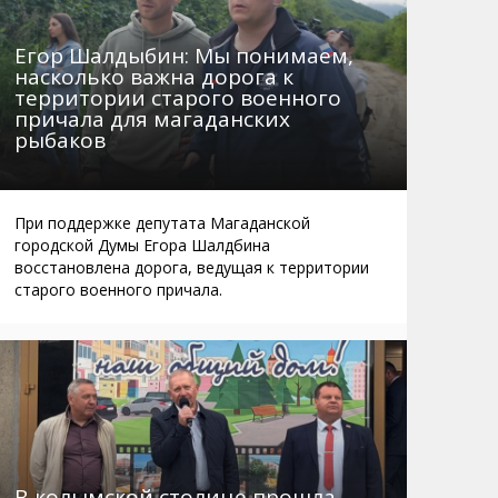
Егор Шалдыбин: Мы понимаем,
насколько важна дорога к
территории старого военного
причала для магаданских
рыбаков
При поддержке депутата Магаданской
городской Думы Егора Шалдбина
восстановлена дорога, ведущая к территории
старого военного причала.
В колымской столице прошла