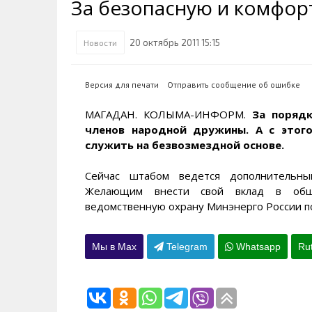
За безопасную и комфор
Транспортная инфраструктура
Губернатор
Инте
Кван
Их надо знать. Галерея славы
Наркоте нет
Песн
Визи
Колымы
20 октябрь 2011 15:15
Новости
Аэропорт Магадан
Хран
Благ
Достопримечательности
Магадана и области
Полицейских не бить
Онла
Ипот
Версия для печати
Отправить сообщение об ошибке
Туристическик маршруты
Сельское хозяйство
Горн
МАГАДАН. КОЛЫМА-ИНФОРМ.
За порядк
членов народной дружины. А с этого
Аварии ДТП
Алим
служить на безвозмездной основе.
Сейчас штабом ведется дополнительны
Желающим внести свой вклад в обще
ведомственную охрану Минэнерго России по 
Мы в Max
Telegram
Whatsapp
Ru