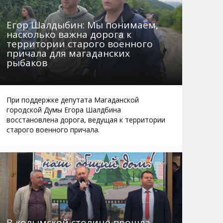
Егор Шалдыбин: Мы понимаем,
насколько важна дорога к
территории старого военного
причала для магаданских
рыбаков
При поддержке депутата Магаданской
городской Думы Егора Шалдбина
восстановлена дорога, ведущая к территории
старого военного причала.
В колымской столице прошла