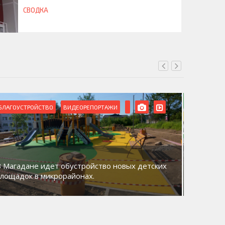
СВОДКА
БЛАГОУСТРОЙСТВО
ВИДЕОРЕПОРТАЖИ
ВИДЕОРЕ
В Магадане идет обустройство новых детских
Акция «
площадок в микрорайонах.
общий д