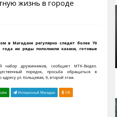
тную жизнь в городе
рактивная карта
ториум
Кинохроника Магадана
УМВД
и о Колыме
т
3D районы города
Косторезы Магадана
ители экрана. Заставки
оустройство
Фотоальбом
Профсоюзы
йн вебкамеры в Магадане
ека
Соцподдержка
олыжная школа
Рыбу ловим
ом в Магадане регулярно следит более 70
 года их ряды пополнили казаки, готовые
енты
Магадан в Instagram
й набор дружинников, сообщает МТК-Видео.
ственный порядок, просьба обращаться в
адресу ул. Кольцевая, 9, второй этаж.
tube
Интересный Магадан
ОК