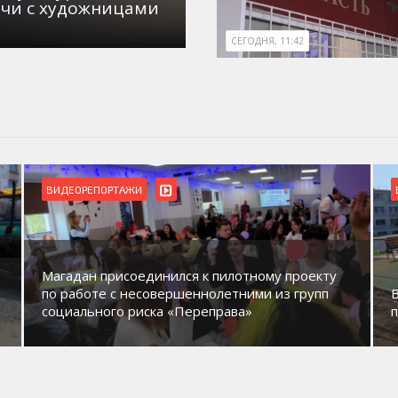
ечи с художницами
СЕГОДНЯ, 11:42
ВИДЕОРЕПОРТАЖИ
Магадан присоединился к пилотному проекту
по работе с несовершеннолетними из групп
социального риска «Переправа»