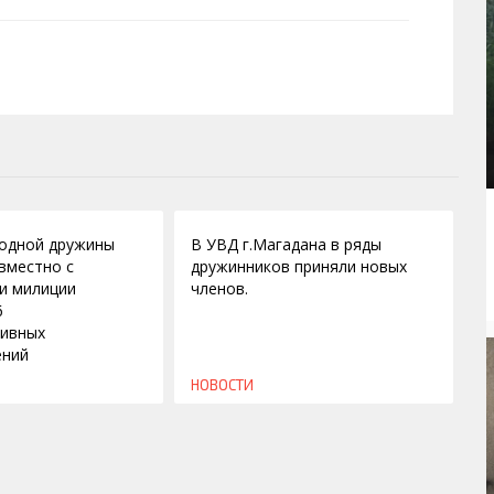
12.02.2010
одной дружины
В УВД г.Магадана в ряды
вместно с
дружинников приняли новых
и милиции
членов.
6
тивных
ений
НОВОСТИ