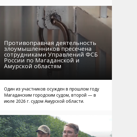
Маршруты. Улицы, остановки
Мошенники
Телефоны
Интернет
Автобусы Магадан – Аэропорт
Жилье
Таблица приливов отливов
Не мусорить
Противоправная деятельность
Браконьеры
злоумышленников пресечена
сотрудниками Управлений ФСБ
России по Магаданской и
Амурской областям
Один из участников осужден в прошлом году
Магаданским городским судом, второй — в
июле 2026 г. судом Амурской области.