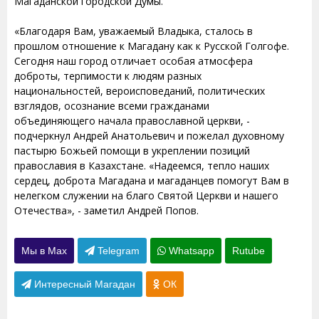
Магаданской городской Думы.
«Благодаря Вам, уважаемый Владыка, сталось в
прошлом отношение к Магадану как к Русской Голгофе.
Сегодня наш город отличает особая атмосфера
доброты, терпимости к людям разных
национальностей, вероисповеданий, политических
взглядов, осознание всеми гражданами
объединяющего начала православной церкви, -
подчеркнул Андрей Анатольевич и пожелал духовному
пастырю Божьей помощи в укреплении позиций
православия в Казахстане. «Надеемся, тепло наших
сердец, доброта Магадана и магаданцев помогут Вам в
нелегком служении на благо Святой Церкви и нашего
Отечества», - заметил Андрей Попов.
Мы в Max
Telegram
Whatsapp
Rutube
Интересный Магадан
ОК