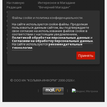
На главную
Интересное в Магадане
Редакция
"Вечерний Магадан"
портала
Городская доска объявлений
О проекте
Реклама
Файлы cookie и политика конфиденциальности.
Реклама на
Главный туристический портал
На сайте используются cookie-файлы. Продолжая
портале
Колымы
пользоваться данным сайтом, вы подтверждаете
Отзывы и
Политика в отношении обработки
свое согласие на использование файлов cookie в
соответствии с настоящим уведомлением,
предложения
персональных данных
Политикой обработки персональных данных
и
Интернет-
Согласие на обработку персональных
Согласием на обработку персональных данных
.
услуги
данных
На сайте используются
рекомендательные
технологии
.
Разработка
сайтов
Принять
© ООО ИА "КОЛЫМА-ИНФОРМ" 2000-2026 г.