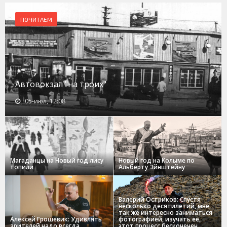
ПОЧИТАЕМ
Автовокзал "на троих"
05-июл, 12:08
Магаданцы на Новый год лису
Новый год на Колыме по
топили
Альберту Эйнштейну
Валерий Остриков: Спустя
несколько десятилетий, мне
так же интересно заниматься
Алексей Грошевик: Удивлять
фотографией, изучать ее,
зрителей надо всегда.
этот процесс бесконечен.