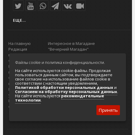
ЕЩЕ...
На главную
Интересное в Магадане
Редакция
"Вечерний Магадан"
портала
Городская доска объявлений
О проекте
Реклама
Файлы cookie и политика конфиденциальности.
Реклама на
Главный туристический портал
На сайте используются cookie-файлы. Продолжая
портале
Колымы
пользоваться данным сайтом, вы подтверждаете
Отзывы и
Политика в отношении обработки
свое согласие на использование файлов cookie в
соответствии с настоящим уведомлением,
предложения
персональных данных
Политикой обработки персональных данных
и
Интернет-
Согласие на обработку персональных
Согласием на обработку персональных данных
.
услуги
данных
На сайте используются
рекомендательные
технологии
.
Разработка
сайтов
Принять