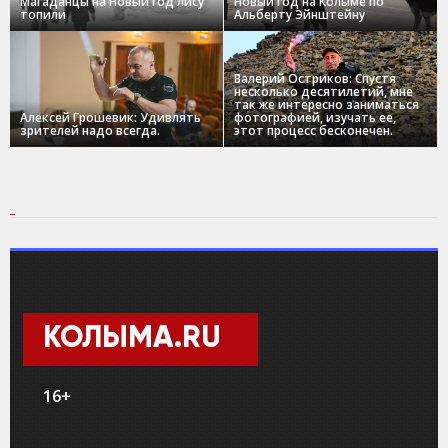
Магаданцы на Новый год лису
Новый год на Колыме по
топили
Альберту Эйнштейну
Валерий Остриков: Спустя
несколько десятилетий, мне
так же интересно заниматься
Алексей Грошевик: Удивлять
фотографией, изучать ее,
зрителей надо всегда.
этот процесс бесконечен.
КОЛЫМА.RU
16+