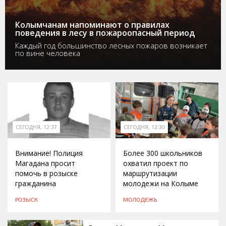
Колымчанам напоминают о правилах
поведения в лесу в пожароопасный период
Каждый год большинство лесных пожаров возникает
по вине человека
СЕГОДНЯ, 12:37
СЕГОДНЯ, 12:30
Внимание! Полиция
Более 300 школьников
Магадана просит
охватил проект по
помочь в розыске
маршрутизации
гражданина
молодежи на Колыме
РОЗЫСК
МОЛОДЕЖЬ