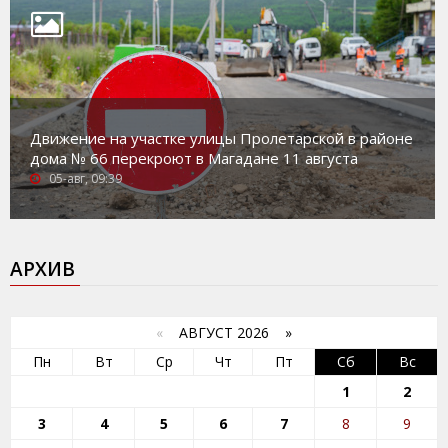
Движение на участке улицы Пролетарской в районе
дома № 66 перекроют в Магадане 11 августа
05-авг, 09:39
АРХИВ
«
АВГУСТ 2026 »
Пн
Вт
Ср
Чт
Пт
Сб
Вс
1
2
3
4
5
6
7
8
9