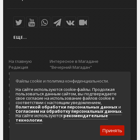
ЕЩЕ...
На главную
Интересное в Магадане
Редакция
"Вечерний Магадан"
портала
Городская доска объявлений
О проекте
Реклама
Файлы cookie и политика конфиденциальности.
Реклама на
Главный туристический портал
На сайте используются cookie-файлы. Продолжая
портале
Колымы
пользоваться данным сайтом, вы подтверждаете
Отзывы и
Политика в отношении обработки
свое согласие на использование файлов cookie в
соответствии с настоящим уведомлением,
предложения
персональных данных
Политикой обработки персональных данных
и
Интернет-
Согласие на обработку персональных
Согласием на обработку персональных данных
.
услуги
данных
На сайте используются
рекомендательные
технологии
.
Разработка
сайтов
Принять