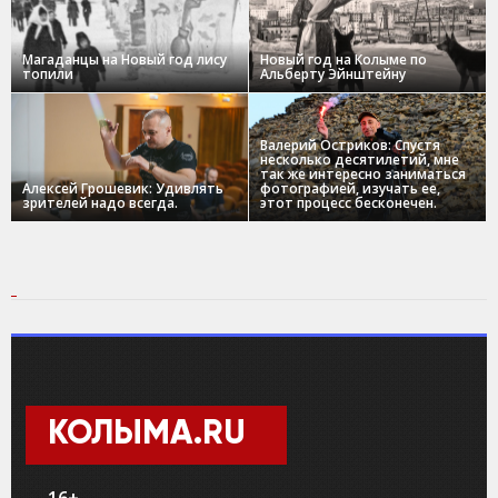
Магаданцы на Новый год лису
Новый год на Колыме по
топили
Альберту Эйнштейну
Валерий Остриков: Спустя
несколько десятилетий, мне
так же интересно заниматься
Алексей Грошевик: Удивлять
фотографией, изучать ее,
зрителей надо всегда.
этот процесс бесконечен.
КОЛЫМА.RU