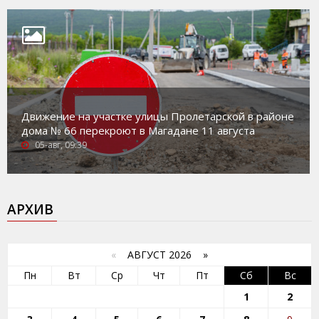
Движение на участке улицы Пролетарской в районе
дома № 66 перекроют в Магадане 11 августа
05-авг, 09:39
АРХИВ
«
АВГУСТ 2026 »
Пн
Вт
Ср
Чт
Пт
Сб
Вс
1
2