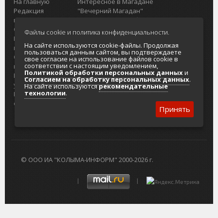
На главную
Интересное в Магадане
Редакция
"Вечерний Магадан"
портала
Городская доска объявлений
О проекте
Реклама
Файлы cookie и политика конфиденциальности.
Реклама на
Главный туристический портал
На сайте используются cookie-файлы. Продолжая
портале
Колымы
пользоваться данным сайтом, вы подтверждаете
Отзывы и
Политика в отношении обработки
свое согласие на использование файлов cookie в
соответствии с настоящим уведомлением,
предложения
персональных данных
Политикой обработки персональных данных
и
Интернет-
Согласие на обработку персональных
Согласием на обработку персональных данных
.
услуги
данных
На сайте используются
рекомендательные
технологии
.
Разработка
сайтов
Принять
© ООО ИА "КОЛЫМА-ИНФОРМ" 2000-2026 г.