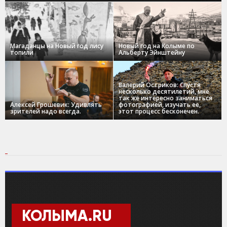
Магаданцы на Новый год лису
Новый год на Колыме по
топили
Альберту Эйнштейну
Валерий Остриков: Спустя
несколько десятилетий, мне
так же интересно заниматься
Алексей Грошевик: Удивлять
фотографией, изучать ее,
зрителей надо всегда.
этот процесс бесконечен.
КОЛЫМА.RU