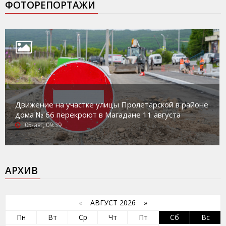
ФОТОРЕПОРТАЖИ
Движение на участке улицы Пролетарской в районе
дома № 66 перекроют в Магадане 11 августа
05-авг, 09:39
АРХИВ
«
АВГУСТ 2026 »
Пн
Вт
Ср
Чт
Пт
Сб
Вс