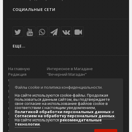
СОЦИАЛЬНЫЕ СЕТИ
ЕЩЕ...
На главную
Интересное в Магадане
Редакция
"Вечерний Магадан"
портала
Городская доска объявлений
О проекте
Реклама
Файлы cookie и политика конфиденциальности.
Реклама на
Главный туристический портал
На сайте используются cookie-файлы. Продолжая
портале
Колымы
пользоваться данным сайтом, вы подтверждаете
Отзывы и
Политика в отношении обработки
свое согласие на использование файлов cookie в
соответствии с настоящим уведомлением,
предложения
персональных данных
Политикой обработки персональных данных
и
Интернет-
Согласие на обработку персональных
Согласием на обработку персональных данных
.
услуги
данных
На сайте используются
рекомендательные
технологии
.
Разработка
сайтов