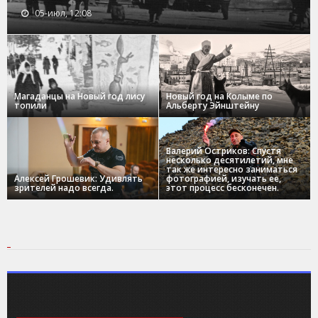
05-июл, 12:08
Магаданцы на Новый год лису
Новый год на Колыме по
топили
Альберту Эйнштейну
Валерий Остриков: Спустя
несколько десятилетий, мне
так же интересно заниматься
Алексей Грошевик: Удивлять
фотографией, изучать ее,
зрителей надо всегда.
этот процесс бесконечен.