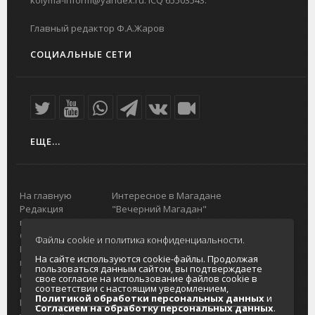
Главный редактор Ф.А.Жаров
СОЦИАЛЬНЫЕ СЕТИ
ЕЩЕ...
На главную
Интересное в Магадане
Редакция
"Вечерний Магадан"
портала
Городская доска объявлений
О проекте
Реклама
Файлы cookie и политика конфиденциальности.
Реклама на
Главный туристический портал
На сайте используются cookie-файлы. Продолжая
портале
Колымы
пользоваться данным сайтом, вы подтверждаете
Отзывы и
Политика в отношении обработки
свое согласие на использование файлов cookie в
соответствии с настоящим уведомлением,
предложения
персональных данных
Политикой обработки персональных данных
и
Интернет-
Согласие на обработку персональных
Согласием на обработку персональных данных
.