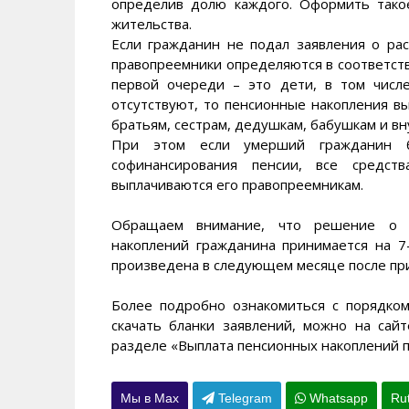
определив долю каждого. Оформить так
жительства.
Если гражданин не подал заявления о ра
правопреемники определяются в соответст
первой очереди – это дети, в том числе
отсутствуют, то пенсионные накопления в
братьям, сестрам, дедушкам, бабушкам и вн
При этом если умерший гражданин бы
софинансирования пенсии, все средст
выплачиваются его правопреемникам.
Обращаем внимание, что решение о в
накоплений гражданина принимается на 7
произведена в следующем месяце после пр
Более подробно ознакомиться с порядком
скачать бланки заявлений, можно на са
разделе «Выплата пенсионных накоплений 
Мы в Max
Telegram
Whatsapp
Ru