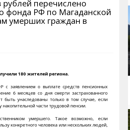
 рублей перечислено
рактивная карта
ториум
Кинохроника Магадана
УМВД
о фонда РФ по Магаданской
и о Колыме
т
3D районы города
Косторезы Магадана
ам умерших граждан в
ители экрана. Заставки
оустройство
Фотоальбом
Профсоюзы
йн вебкамеры в Магадане
ека
Соцподдержка
олыжная школа
Рыбу ловим
енты
Магадан в Instagram
лучили 180 жителей региона.
Р с заявлением о выплате средств пенсионных
ение 6 месяцев со дня смерти застрахованного
т быть унаследованы только в том случае, если
у накопительной части трудовой пенсии.
твенником умершего. Такое возможно, если
льзу конкретного человека или нескольких людей,