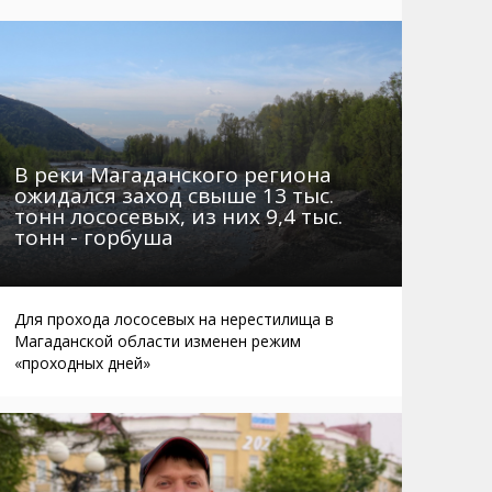
Маршруты. Улицы, остановки
Мошенники
Телефоны
Интернет
Автобусы Магадан – Аэропорт
Жилье
Таблица приливов отливов
Не мусорить
Браконьеры
В реки Магаданского региона
ожидался заход свыше 13 тыс.
тонн лососевых, из них 9,4 тыс.
тонн - горбуша
Для прохода лососевых на нерестилища в
Магаданской области изменен режим
«проходных дней»