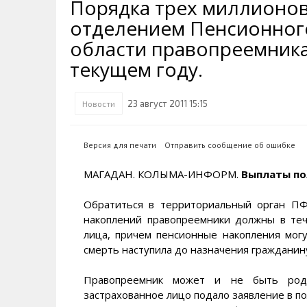
Порядка трех миллионов
Транспортная инфраструктура
Губернатор
Инте
Кван
отделением Пенсионног
Их надо знать. Галерея славы
Наркоте нет
Песн
Визи
Колымы
области правопреемник
Аэропорт Магадан
Хран
Благ
текущем году.
Достопримечательности
Магадана и области
Полицейских не бить
Онла
Ипот
Туристическик маршруты
Сельское хозяйство
Горн
23 август 2011 15:15
Новости
Аварии ДТП
Алим
Версия для печати
Отправить сообщение об ошибке
МАГАДАН. КОЛЫМА-ИНФОРМ.
Выплаты по
Обратиться в территориальный орган ПФ
накоплений правопреемники должны в теч
лица, причем пенсионные накопления могу
смерть наступила до назначения гражданин
Правопреемник может и не быть родс
застрахованное лицо подало заявление в по