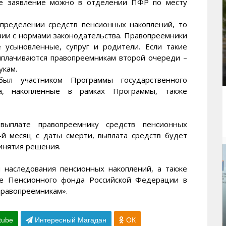
ое заявление можно в отделении ПФР по месту
спределении средств пенсионных накоплений, то
вии с нормами законодательства. Правопреемники
 усыновленные, супруг и родители. Если такие
ыплачиваются правопреемникам второй очереди –
укам.
л участником Программы государственного
ва, накопленные в рамках Программы, также
ыплате правопреемнику средств пенсионных
-й месяц с даты смерти, выплата средств будет
инятия решения.
 наследования пенсионных накоплений, а также
йте Пенсионного фонда Российской Федерации в
правопреемникам».
tube
Интересный Магадан
ОК