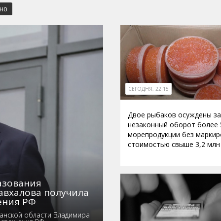
СНО
СЕГОДНЯ, 22:15
Двое рыбаков осуждены за
незаконный оборот более 
морепродукции без маркир
стоимостью свыше 3,2 млн
азования
авхалова получила
ения РФ
анской области Владимира