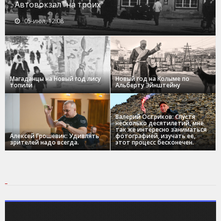
Автовокзал "на троих"
05-июл, 12:08
Магаданцы на Новый год лису
Новый год на Колыме по
топили
Альберту Эйнштейну
Валерий Остриков: Спустя
несколько десятилетий, мне
так же интересно заниматься
Алексей Грошевик: Удивлять
фотографией, изучать ее,
зрителей надо всегда.
этот процесс бесконечен.