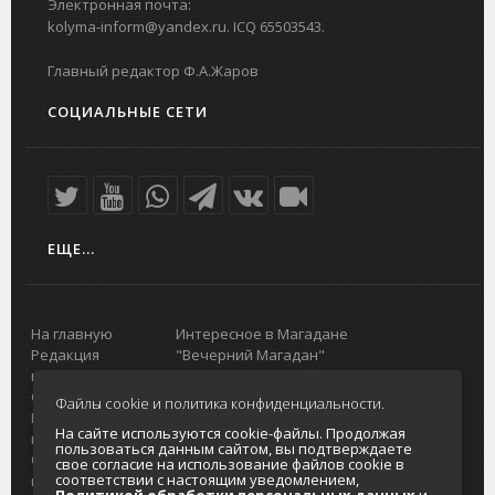
Электронная почта:
kolyma-inform@yandex.ru. ICQ 65503543.
Главный редактор Ф.А.Жаров
СОЦИАЛЬНЫЕ СЕТИ
ЕЩЕ...
На главную
Интересное в Магадане
Редакция
"Вечерний Магадан"
портала
Городская доска объявлений
О проекте
Реклама
Файлы cookie и политика конфиденциальности.
Реклама на
Главный туристический портал
На сайте используются cookie-файлы. Продолжая
портале
Колымы
пользоваться данным сайтом, вы подтверждаете
Отзывы и
Политика в отношении обработки
свое согласие на использование файлов cookie в
соответствии с настоящим уведомлением,
предложения
персональных данных