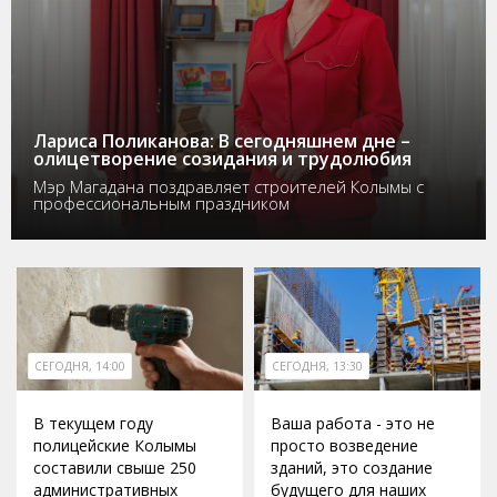
Лариса Поликанова: В сегодняшнем дне –
олицетворение созидания и трудолюбия
Мэр Магадана поздравляет строителей Колымы с
профессиональным праздником
СЕГОДНЯ, 14:00
СЕГОДНЯ, 13:30
В текущем году
Ваша работа - это не
полицейские Колымы
просто возведение
составили свыше 250
зданий, это создание
административных
будущего для наших