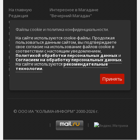
На главную
Интересное в Магадане
Редакция
"Вечерний Магадан"
портала
Городская доска объявлений
О проекте
Реклама
Файлы cookie и политика конфиденциальности.
Реклама на
Главный туристический портал
На сайте используются cookie-файлы. Продолжая
портале
Колымы
пользоваться данным сайтом, вы подтверждаете
Отзывы и
Политика в отношении обработки
свое согласие на использование файлов cookie в
соответствии с настоящим уведомлением,
предложения
персональных данных
Политикой обработки персональных данных
и
Интернет-
Согласие на обработку персональных
Согласием на обработку персональных данных
.
услуги
данных
На сайте используются
рекомендательные
технологии
.
Разработка
сайтов
Принять
© ООО ИА "КОЛЫМА-ИНФОРМ" 2000-2026 г.