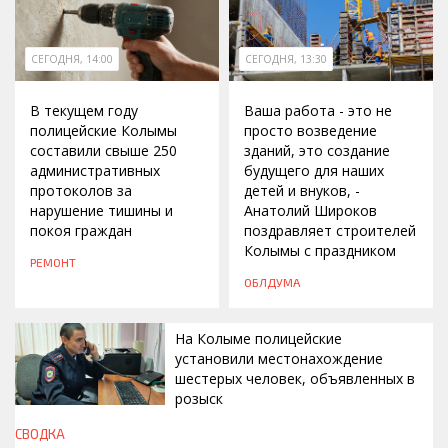
СЕГОДНЯ, 14:00
СЕГОДНЯ, 13:30
В текущем году
Ваша работа - это не
полицейские Колымы
просто возведение
составили свыше 250
зданий, это создание
административных
будущего для наших
протоколов за
детей и внуков, -
нарушение тишины и
Анатолий Широков
покоя граждан
поздравляет строителей
Колымы с праздником
РЕМОНТ
ОБЛДУМА
На Колыме полицейские
установили местонахождение
шестерых человек, объявленных в
розыск
СВОДКА
СЕГОДНЯ, 13:00