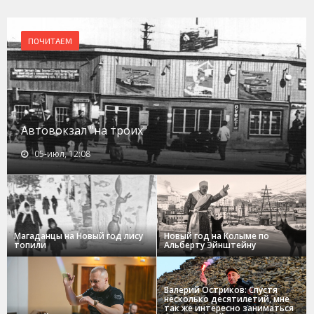
ПОЧИТАЕМ
Автовокзал "на троих"
05-июл, 12:08
Магаданцы на Новый год лису
Новый год на Колыме по
топили
Альберту Эйнштейну
Валерий Остриков: Спустя
несколько десятилетий, мне
так же интересно заниматься