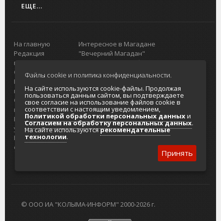
ЕЩЕ...
На главную
Интересное в Магадане
Редакция
"Вечерний Магадан"
портала
Городская доска объявлений
О проекте
Реклама
Файлы cookie и политика конфиденциальности.
Реклама на
Главный туристический портал
На сайте используются cookie-файлы. Продолжая
портале
Колымы
пользоваться данным сайтом, вы подтверждаете
Отзывы и
Политика в отношении обработки
свое согласие на использование файлов cookie в
соответствии с настоящим уведомлением,
предложения
персональных данных
Политикой обработки персональных данных
и
Интернет-
Согласие на обработку персональных
Согласием на обработку персональных данных
.
услуги
данных
На сайте используются
рекомендательные
технологии
.
Разработка
сайтов
Принять
© ООО ИА "КОЛЫМА-ИНФОРМ" 2000-2026 г.