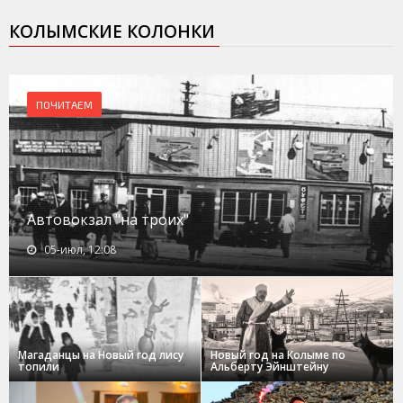
КОЛЫМСКИЕ КОЛОНКИ
ПОЧИТАЕМ
Автовокзал "на троих"
05-июл, 12:08
Магаданцы на Новый год лису
Новый год на Колыме по
топили
Альберту Эйнштейну