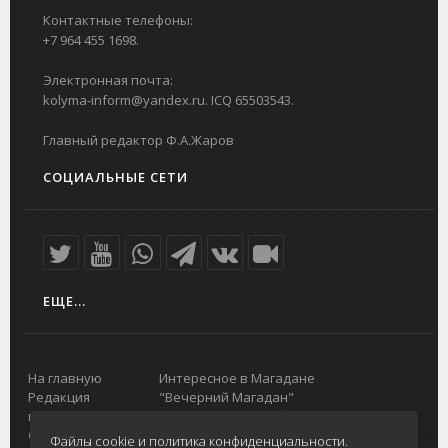
Контактные телефоны:
+7 964 455 1698.
Электронная почта:
kolyma-inform@yandex.ru. ICQ 65503543.
Главный редактор Ф.А.Жаров
СОЦИАЛЬНЫЕ СЕТИ
ЕЩЕ...
На главную
Интересное в Магадане
Редакция
"Вечерний Магадан"
портала
Городская доска объявлений
О проекте
Реклама
Файлы cookie и политика конфиденциальности.