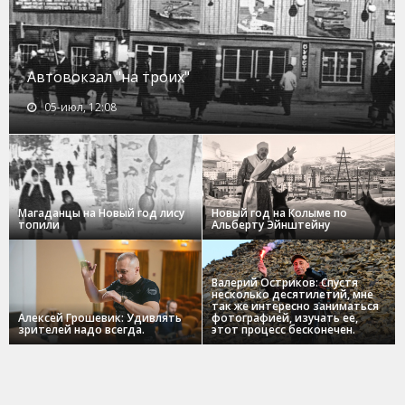
Автовокзал "на троих"
05-июл, 12:08
Магаданцы на Новый год лису
Новый год на Колыме по
топили
Альберту Эйнштейну
Валерий Остриков: Спустя
несколько десятилетий, мне
так же интересно заниматься
Алексей Грошевик: Удивлять
фотографией, изучать ее,
зрителей надо всегда.
этот процесс бесконечен.