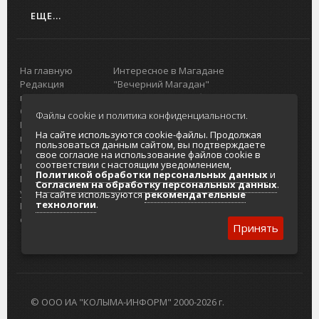
ЕЩЕ...
На главную
Интересное в Магадане
Редакция
"Вечерний Магадан"
портала
Городская доска объявлений
О проекте
Реклама
Файлы cookie и политика конфиденциальности.
Реклама на
Главный туристический портал
На сайте используются cookie-файлы. Продолжая
портале
Колымы
пользоваться данным сайтом, вы подтверждаете
Отзывы и
Политика в отношении обработки
свое согласие на использование файлов cookie в
соответствии с настоящим уведомлением,
предложения
персональных данных
Политикой обработки персональных данных
и
Интернет-
Согласие на обработку персональных
Согласием на обработку персональных данных
.
услуги
данных
На сайте используются
рекомендательные
технологии
.
Разработка
сайтов
Принять
© ООО ИА "КОЛЫМА-ИНФОРМ" 2000-2026 г.