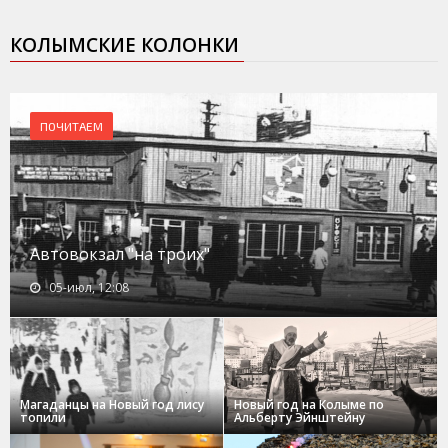
КОЛЫМСКИЕ КОЛОНКИ
ПОЧИТАЕМ
Автовокзал "на троих"
05-июл, 12:08
Магаданцы на Новый год лису
Новый год на Колыме по
топили
Альберту Эйнштейну