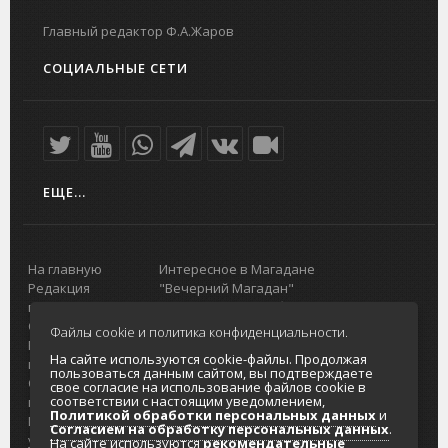
Главный редактор Ф.А.Жаров
СОЦИАЛЬНЫЕ СЕТИ
ЕЩЕ...
На главную
Интересное в Магадане
Редакция
"Вечерний Магадан"
портала
Городская доска объявлений
О проекте
Реклама
Файлы cookie и политика конфиденциальности.
Реклама на
Главный туристический портал
На сайте используются cookie-файлы. Продолжая
портале
Колымы
пользоваться данным сайтом, вы подтверждаете
Отзывы и
Политика в отношении обработки
свое согласие на использование файлов cookie в
соответствии с настоящим уведомлением,
предложения
персональных данных
Политикой обработки персональных данных
и
Интернет-
Согласие на обработку персональных
Согласием на обработку персональных данных
.
услуги
данных
На сайте используются
рекомендательные