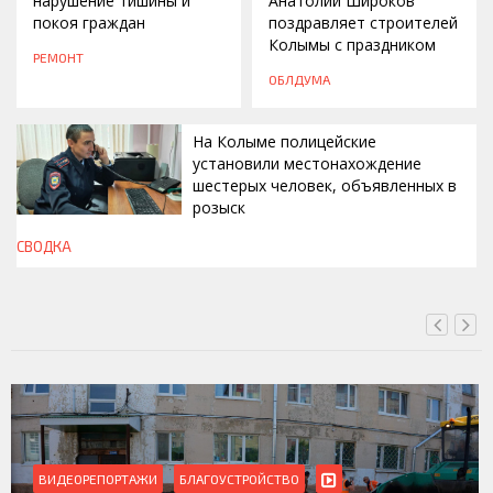
нарушение тишины и
Анатолий Широков
покоя граждан
поздравляет строителей
Колымы с праздником
РЕМОНТ
ОБЛДУМА
На Колыме полицейские
установили местонахождение
шестерых человек, объявленных в
розыск
СВОДКА
СЕГОДНЯ, 13:00
ВИДЕОРЕПОРТАЖИ
БЛАГОУСТРОЙСТВО