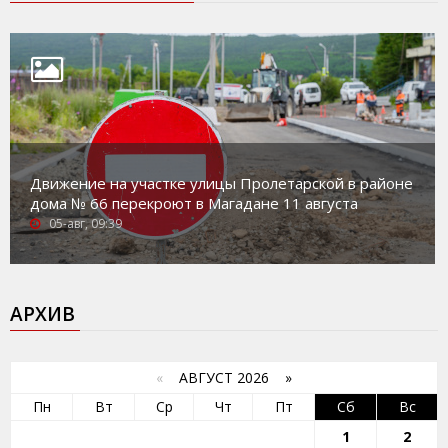
Движение на участке улицы Пролетарской в районе
дома № 66 перекроют в Магадане 11 августа
05-авг, 09:39
АРХИВ
«
АВГУСТ 2026 »
Пн
Вт
Ср
Чт
Пт
Сб
Вс
1
2