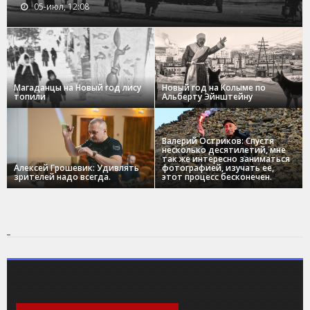
05-июл, 12:08
Магаданцы на Новый год лису
Новый год на Колыме по
топили
Альберту Эйнштейну
Валерий Остриков: Спустя
несколько десятилетий, мне
так же интересно заниматься
Алексей Грошевик: Удивлять
фотографией, изучать ее,
зрителей надо всегда.
этот процесс бесконечен.