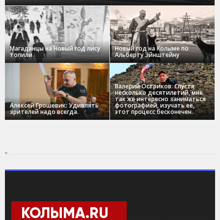
Магаданцы на Новый год лису
Новый год на Колыме по
топили
Альберту Эйнштейну
Валерий Остриков: Спустя
несколько десятилетий, мне
так же интересно заниматься
Алексей Грошевик: Удивлять
фотографией, изучать ее,
зрителей надо всегда.
этот процесс бесконечен.
КОЛЫМА.RU