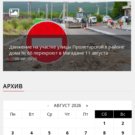
Движение на участке улицы Пролетарской в районе
дома № 66 перекроют в Магадане 11 августа
05-авг, 09:39
АРХИВ
«
АВГУСТ 2026 »
Пн
Вт
Ср
Чт
Пт
Сб
Вс
1
2
3
4
5
6
7
8
9