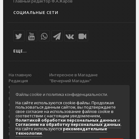
Главный редактор Ф.А.Жаров
СОЦИАЛЬНЫЕ СЕТИ
ЕЩЕ...
На главную
Интересное в Магадане
Редакция
"Вечерний Магадан"
портала
Городская доска объявлений
О проекте
Реклама
Файлы cookie и политика конфиденциальности.
Реклама на
Главный туристический портал
На сайте используются cookie-файлы. Продолжая
портале
Колымы
пользоваться данным сайтом, вы подтверждаете
Отзывы и
Политика в отношении обработки
свое согласие на использование файлов cookie в
соответствии с настоящим уведомлением,
предложения
персональных данных
Политикой обработки персональных данных
и
Интернет-
Согласие на обработку персональных
Согласием на обработку персональных данных
.
услуги
данных
На сайте используются
рекомендательные
технологии
.
Разработка