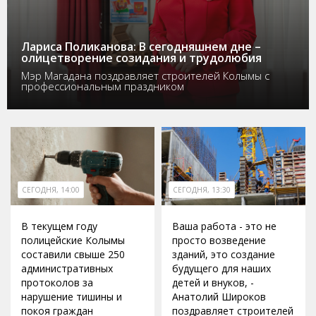
Лариса Поликанова: В сегодняшнем дне –
олицетворение созидания и трудолюбия
Мэр Магадана поздравляет строителей Колымы с
профессиональным праздником
СЕГОДНЯ, 14:00
СЕГОДНЯ, 13:30
В текущем году
Ваша работа - это не
полицейские Колымы
просто возведение
составили свыше 250
зданий, это создание
административных
будущего для наших
протоколов за
детей и внуков, -
нарушение тишины и
Анатолий Широков
покоя граждан
поздравляет строителей