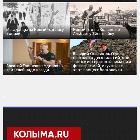
Магаданцы на Новый год лису
Новый год на Колыме по
топили
Альберту Эйнштейну
Валерий Остриков: Спустя
несколько десятилетий, мне
так же интересно заниматься
Алексей Грошевик: Удивлять
фотографией, изучать ее,
зрителей надо всегда.
этот процесс бесконечен.
КОЛЫМА.RU