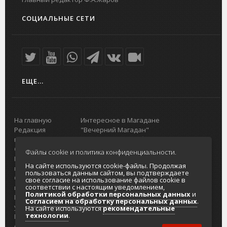
СОЦИАЛЬНЫЕ СЕТИ
ЕЩЕ...
На главную
Интересное в Магадане
Редакция
"Вечерний Магадан"
портала
Городская доска объявлений
О проекте
Реклама
Файлы cookie и политика конфиденциальности.
Реклама на
Главный туристический портал
На сайте используются cookie-файлы. Продолжая
портале
Колымы
пользоваться данным сайтом, вы подтверждаете
Отзывы и
Политика в отношении обработки
свое согласие на использование файлов cookie в
соответствии с настоящим уведомлением,
предложения
персональных данных
Политикой обработки персональных данных
и
Интернет-
Согласие на обработку персональных
Согласием на обработку персональных данных
.
услуги
данных
На сайте используются
рекомендательные
технологии
.
Разработка
сайтов