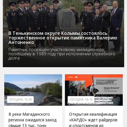
В Тенькинском округе Колымы состоялось
торжественное открытие памятника Валерию
Антоненко
Памятник посвящён участковому милиционеру,
погибшему в 1989 году при исполнении служебного
долга
СЕГОДНЯ, 16:30
СЕГОДНЯ, 16:15
В реки Магаданского
Открытая квалификация
региона ожидался заход
«КАРДО» ждет райдеров
свыше 13 тыс. тонн
и спортсменов из