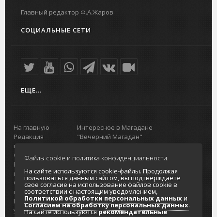
Главный редактор Ф.А.Жаров
СОЦИАЛЬНЫЕ СЕТИ
ЕЩЕ...
На главную
Интересное в Магадане
Редакция
"Вечерний Магадан"
портала
Городская доска объявлений
О проекте
Реклама
Файлы cookie и политика конфиденциальности.
Реклама на
Главный туристический портал
На сайте используются cookie-файлы. Продолжая
портале
Колымы
пользоваться данным сайтом, вы подтверждаете
Отзывы и
Политика в отношении обработки
свое согласие на использование файлов cookie в
соответствии с настоящим уведомлением,
предложения
персональных данных
Политикой обработки персональных данных
и
Интернет-
Согласие на обработку персональных
Согласием на обработку персональных данных
.
услуги
данных
На сайте используются
рекомендательные