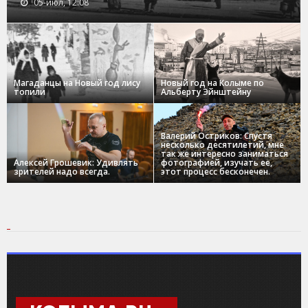
05-июл, 12:08
Магаданцы на Новый год лису
Новый год на Колыме по
топили
Альберту Эйнштейну
Валерий Остриков: Спустя
несколько десятилетий, мне
так же интересно заниматься
Алексей Грошевик: Удивлять
фотографией, изучать ее,
зрителей надо всегда.
этот процесс бесконечен.