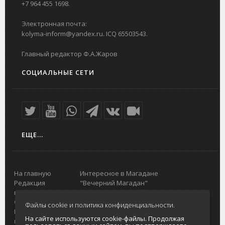
+7 964 455 1698.
Электронная почта:
kolyma-inform@yandex.ru. ICQ 65503543.
Главный редактор Ф.А.Жаров
СОЦИАЛЬНЫЕ СЕТИ
ЕЩЕ...
На главную
Интересное в Магадане
Редакция
"Вечерний Магадан"
портала
Городская доска объявлений
О проекте
Реклама
Файлы cookie и политика конфиденциальности.
Реклама на
Главный туристический портал
На сайте используются cookie-файлы. Продолжая
портале
Колымы