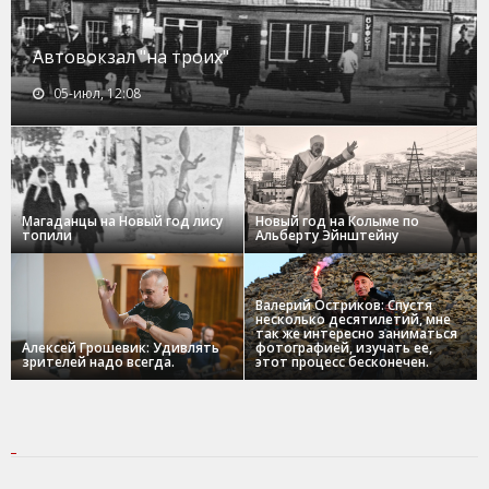
Автовокзал "на троих"
05-июл, 12:08
Магаданцы на Новый год лису
Новый год на Колыме по
топили
Альберту Эйнштейну
Валерий Остриков: Спустя
несколько десятилетий, мне
так же интересно заниматься
Алексей Грошевик: Удивлять
фотографией, изучать ее,
зрителей надо всегда.
этот процесс бесконечен.