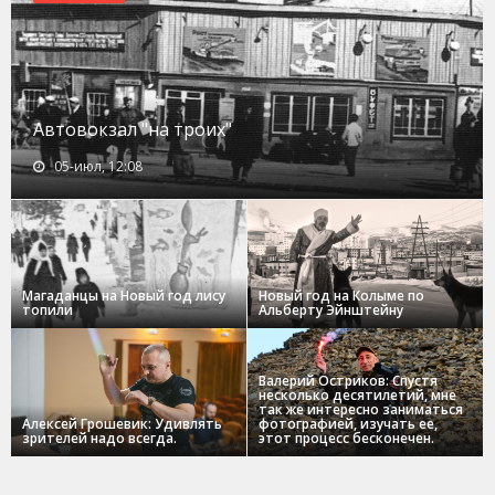
Автовокзал "на троих"
05-июл, 12:08
Магаданцы на Новый год лису
Новый год на Колыме по
топили
Альберту Эйнштейну
Валерий Остриков: Спустя
несколько десятилетий, мне
так же интересно заниматься
Алексей Грошевик: Удивлять
фотографией, изучать ее,
зрителей надо всегда.
этот процесс бесконечен.