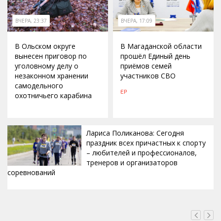
ВЧЕРА, 23:37
ВЧЕРА, 17:09
В Ольском округе
В Магаданской области
вынесен приговор по
прошёл Единый день
уголовному делу о
приёмов семей
незаконном хранении
участников СВО
самодельного
ЕР
охотничьего карабина
Лариса Поликанова: Сегодня
праздник всех причастных к спорту
– любителей и профессионалов,
тренеров и организаторов
соревнований
ВЧЕРА, 15:42