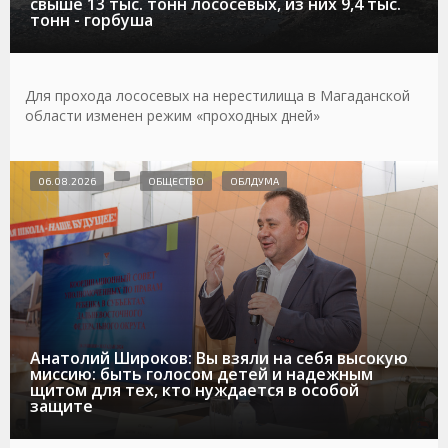
свыше 13 тыс. тонн лососевых, из них 9,4 тыс.
тонн - горбуша
Для прохода лососевых на нерестилища в Магаданской
области изменен режим «проходных дней»
06.08.2026
ОБЩЕСТВО
ОБЛДУМА
Анатолий Широков: Вы взяли на себя высокую
миссию: быть голосом детей и надежным
щитом для тех, кто нуждается в особой
защите