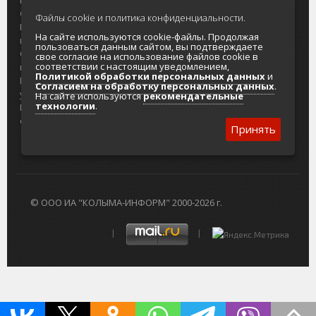
О проекте
Реклама
Файлы cookie и политика конфиденциальности.
Реклама на
Главный туристический портал
На сайте используются cookie-файлы. Продолжая
портале
Колымы
пользоваться данным сайтом, вы подтверждаете
Отзывы и
Политика в отношении обработки
свое согласие на использование файлов cookie в
соответствии с настоящим уведомлением,
предложения
персональных данных
Политикой обработки персональных данных
и
Интернет-
Согласие на обработку персональных
Согласием на обработку персональных данных
.
услуги
данных
На сайте используются
рекомендательные
технологии
.
Разработка
сайтов
Принять
© ООО ИА "КОЛЫМА-ИНФОРМ" 2000-2026 г.