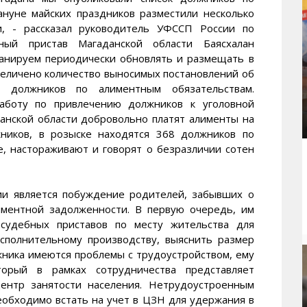
ануне майских праздников разместили несколько
и, - рассказал руководитель УФССП России по
ный пристав Магаданской области Баясхалан
анируем периодически обновлять и размещать в
увеличено количество выносимых постановлений об
 должников по алиментным обязательствам.
работу по привлечению должников к уголовной
данской области добровольно платят алименты на
ников, в розыске находятся 368 должников по
, настораживают и говорят о безразличии сотен
ии является побуждение родителей, забывших о
иментной задолженности. В первую очередь, им
судебных приставов по месту жительства для
сполнительному производству, выяснить размер
лжника имеются проблемы с трудоустройством, ему
орый в рамках сотрудничества представляет
ентр занятости населения. Нетрудоустроенным
еобходимо встать на учет в ЦЗН для удержания в