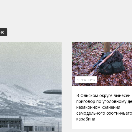
СНО
ВЧЕРА, 23:37
В Ольском округе вынесен
приговор по уголовному де
незаконном хранении
самодельного охотничьег
карабина