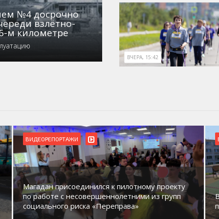
нием №4 досрочно
череди взлётно-
6-м километре
плуатацию
ВЧЕРА, 15:42
ВИДЕОРЕПОРТАЖИ
Магадан присоединился к пилотному проекту
по работе с несовершеннолетними из групп
социального риска «Переправа»