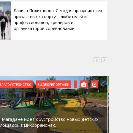
Лариса Поликанова: Сегодня праздник всех
причастных к спорту – любителей и
профессионалов, тренеров и
организаторов соревнований
БЛАГОУСТРОЙСТВО
ВИДЕОРЕПОРТАЖИ
ВИДЕОРЕ
В Магадане идет обустройство новых детских
Акция «
площадок в микрорайонах.
общий д