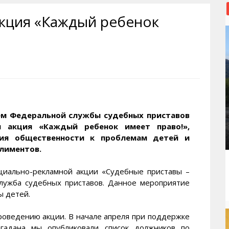
рактивная карта
ториум
Кинохроника Магадана
УМВД
акция «Каждый ребенок
и о Колыме
т
3D районы города
Косторезы Магадана
ители экрана. Заставки
оустройство
Фотоальбом
Профсоюзы
йн вебкамеры в Магадане
ека
Соцподдержка
олыжная школа
Рыбу ловим
енты
Магадан в Instagram
ем Федеральной службы судебных приставов
я акция «Каждый ребенок имеет право!»,
ния общественности к проблемам детей и
лиментов.
оциально-рекламной акции «Судебные приставы –
лужба судебных приставов. Данное мероприятие
 детей.
роведению акции. В начале апреля при поддержке
гадана мы опубликовали список должников по