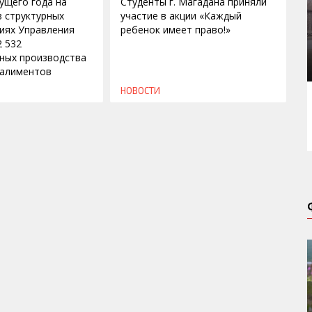
кущего года на
Студенты г. Магадана приняли
в структурных
участие в акции «Каждый
иях Управления
ребенок имеет право!»
2 532
ных производства
 алиментов
НОВОСТИ