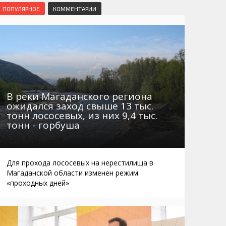
Маршруты. Улицы, остановки
Мошенники
ПОПУЛЯРНОЕ
КОММЕНТАРИИ
Телефоны
Интернет
Автобусы Магадан – Аэропорт
Жилье
Таблица приливов отливов
Не мусорить
Браконьеры
В реки Магаданского региона
ожидался заход свыше 13 тыс.
тонн лососевых, из них 9,4 тыс.
тонн - горбуша
Для прохода лососевых на нерестилища в
Магаданской области изменен режим
«проходных дней»