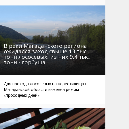
Маршруты. Улицы, остановки
Мошенники
Телефоны
Интернет
Автобусы Магадан – Аэропорт
Жилье
Таблица приливов отливов
Не мусорить
Браконьеры
В реки Магаданского региона
ожидался заход свыше 13 тыс.
тонн лососевых, из них 9,4 тыс.
тонн - горбуша
Для прохода лососевых на нерестилища в
Магаданской области изменен режим
«проходных дней»