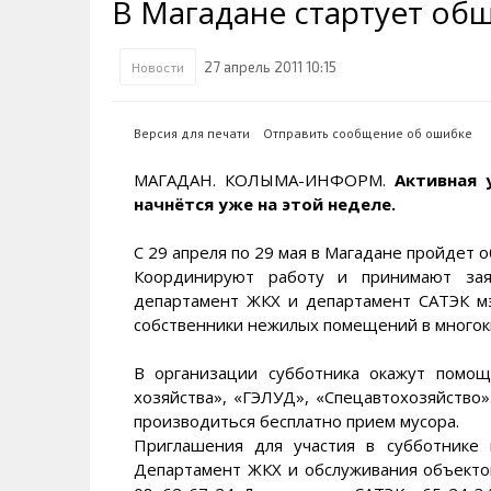
В Магадане стартует об
Транспортная инфраструктура
Губернатор
Инте
Кван
Их надо знать. Галерея славы
Наркоте нет
Песн
Визи
Колымы
27 апрель 2011 10:15
Новости
Аэропорт Магадан
Хран
Благ
Достопримечательности
Магадана и области
Полицейских не бить
Онла
Ипот
Версия для печати
Отправить сообщение об ошибке
Туристическик маршруты
Сельское хозяйство
Горн
МАГАДАН. КОЛЫМА-ИНФОРМ.
Активная 
начнётся уже на этой неделе.
Аварии ДТП
Алим
С 29 апреля по 29 мая в Магадане пройдет 
Координируют работу и принимают зая
департамент ЖКХ и департамент САТЭК м
собственники нежилых помещений в многок
В организации субботника окажут помо
хозяйства», «ГЭЛУД», «Спецавтохозяйство»
производиться бесплатно прием мусора.
Приглашения для участия в субботнике
Департамент ЖКХ и обслуживания объектов