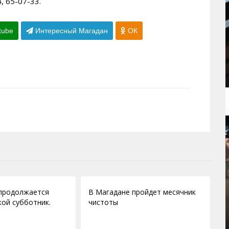
, 65-07-33.
tube
Интересный Магадан
ОК
05.04.2010
продолжается
В Магадане пройдет месячник
ой субботник.
чистоты