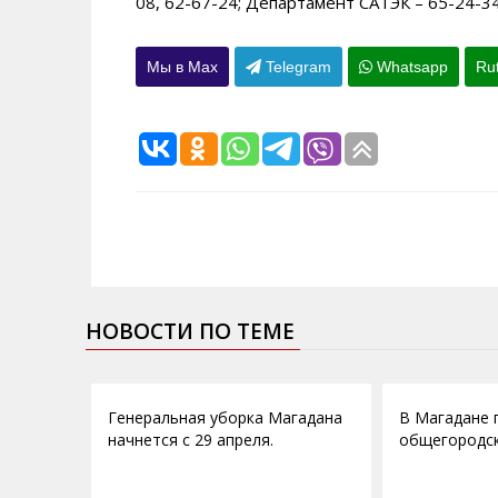
08, 62-67-24; Департамент САТЭК – 65-24-34
Мы в Max
Telegram
Whatsapp
Ru
НОВОСТИ ПО ТЕМЕ
20.04.2011
13.05.2010
Генеральная уборка Магадана
В Магадане 
начнется с 29 апреля.
общегородск