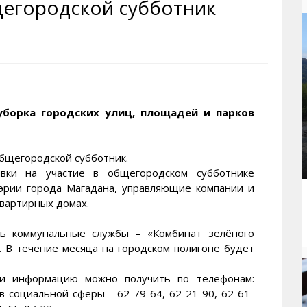
щегородской субботник
рактивная карта
ториум
Кинохроника Магадана
УМВД
и о Колыме
т
3D районы города
Косторезы Магадана
ители экрана. Заставки
оустройство
Фотоальбом
Профсоюзы
йн вебкамеры в Магадане
ека
Соцподдержка
олыжная школа
Рыбу ловим
уборка городских улиц, площадей и парков
енты
Магадан в Instagram
общегородской субботник.
вки на участие в общегородском субботнике
эрии города Магадана, управляющие компании и
вартирных домах.
щь коммунальные службы – «Комбинат зелёного
. В течение месяца на городском полигоне будет
 и информацию можно получить по телефонам:
 социальной сферы - 62-79-64, 62-21-90, 62-61-