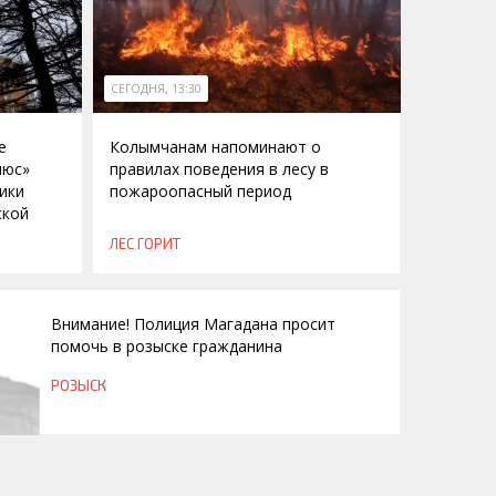
СЕГОДНЯ, 13:30
е
Колымчанам напоминают о
люс»
правилах поведения в лесу в
ики
пожароопасный период
ской
ЛЕС ГОРИТ
Внимание! Полиция Магадана просит
помочь в розыске гражданина
РОЗЫСК