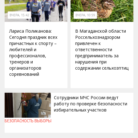
ВЧЕРА, 15:42
ВЧЕРА, 10:59
Лариса Поликанова:
В Магаданской области
Сегодня праздник всех
Россельхознадзором
причастных к спорту –
привлечен к
любителей и
ответственности
профессионалов,
предприниматель за
тренеров и
нарушения при
организаторов
содержании сельхозптиц
соревнований
Сотрудники МЧС России ведут
работу по проверке безопасности
избирательных участков
БЕЗОПАСНОСТЬ
ВЫБОРЫ
ВЧЕРА, 10:00