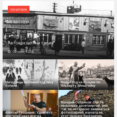
ПОЧИТАЕМ
Автовокзал "на троих"
05-июл, 12:08
Магаданцы на Новый год лису
Новый год на Колыме по
топили
Альберту Эйнштейну
Валерий Остриков: Спустя
несколько десятилетий, мне
так же интересно заниматься
Алексей Грошевик: Удивлять
фотографией, изучать ее,
зрителей надо всегда.
этот процесс бесконечен.