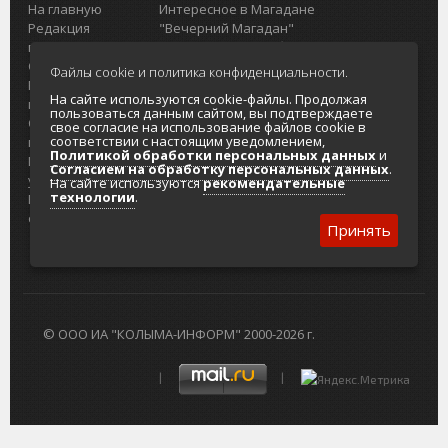
На главную
Интересное в Магадане
Редакция
"Вечерний Магадан"
портала
Городская доска объявлений
О проекте
Реклама
Файлы cookie и политика конфиденциальности.
Реклама на
Главный туристический портал
На сайте используются cookie-файлы. Продолжая
портале
Колымы
пользоваться данным сайтом, вы подтверждаете
Отзывы и
Политика в отношении обработки
свое согласие на использование файлов cookie в
соответствии с настоящим уведомлением,
предложения
персональных данных
Политикой обработки персональных данных
и
Интернет-
Согласие на обработку персональных
Согласием на обработку персональных данных
.
услуги
данных
На сайте используются
рекомендательные
технологии
.
Разработка
сайтов
Принять
© ООО ИА "КОЛЫМА-ИНФОРМ" 2000-2026 г.