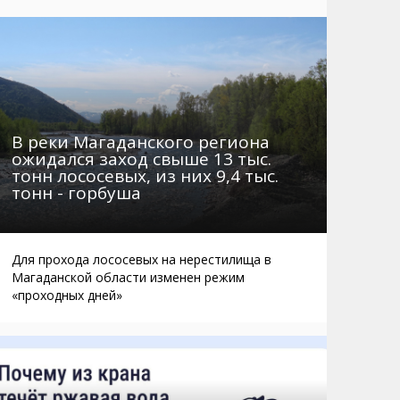
Маршруты. Улицы, остановки
Мошенники
Телефоны
Интернет
Автобусы Магадан – Аэропорт
Жилье
Таблица приливов отливов
Не мусорить
Браконьеры
В реки Магаданского региона
ожидался заход свыше 13 тыс.
тонн лососевых, из них 9,4 тыс.
тонн - горбуша
Для прохода лососевых на нерестилища в
Магаданской области изменен режим
«проходных дней»