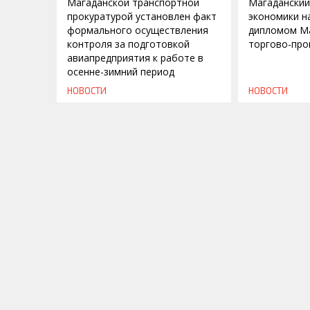
Магаданской транспортной
Магаданский
прокуратурой установлен факт
экономики н
формального осуществления
дипломом М
контроля за подготовкой
торгово-пр
авиапредприятия к работе в
осенне-зимний период
НОВОСТИ
НОВОСТИ