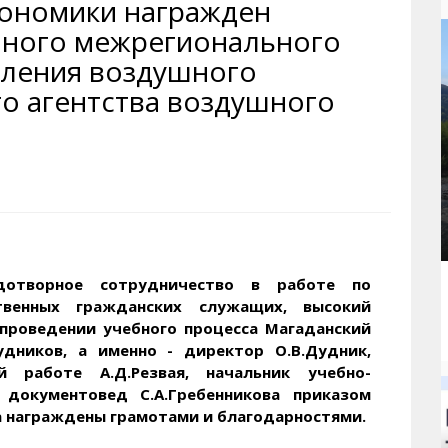
кономики награжден
рактивная карта
ториум
Кинохроника Магадана
УМВД
чного межрегионального
и о Колыме
т
3D районы города
Косторезы Магадана
вления воздушного
ители экрана. Заставки
оустройство
Фотоальбом
Профсоюзы
о агентства воздушного
йн вебкамеры в Магадане
ека
Соцподдержка
олыжная школа
Рыбу ловим
енты
Магадан в Instagram
дотворное сотрудничество в работе по
твенных гражданских служащих, высокий
проведении учебного процесса Магаданский
дников, а именно - директор О.В.Дудник,
 работе А.Д.Резвая, начальник учебно-
 документовед С.А.Гребенникова приказом
а награждены грамотами и благодарностями.