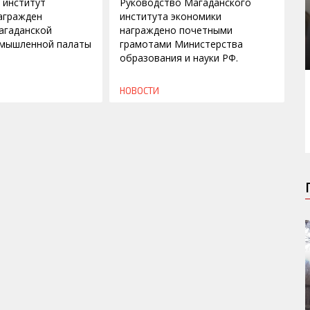
 институт
Руководство Магаданского
агражден
института экономики
агаданской
награждено почетными
омышленной палаты
грамотами Министерства
образования и науки РФ.
НОВОСТИ