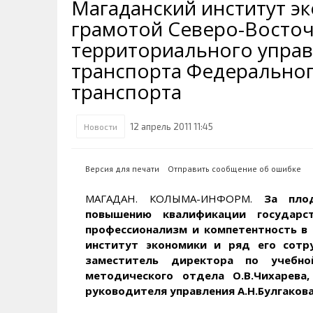
Магаданский институт э
Транспортная инфраструктура
Губернатор
Инте
Кван
грамотой Северо-Восто
Их надо знать. Галерея славы
Наркоте нет
Песн
Визи
Колымы
территориального упра
Аэропорт Магадан
Хран
Благ
транспорта Федеральног
Достопримечательности
Магадана и области
Полицейских не бить
Онла
Ипот
транспорта
Туристическик маршруты
Сельское хозяйство
Горн
12 апрель 2011 11:45
Новости
Аварии ДТП
Алим
Версия для печати
Отправить сообщение об ошибке
МАГАДАН. КОЛЫМА-ИНФОРМ.
За пло
повышению квалификации государс
профессионализм и компетентность в 
институт экономики и ряд его сотру
заместитель директора по учебной
методического отдела О.В.Чихарева,
руководителя управления А.Н.Булгаков