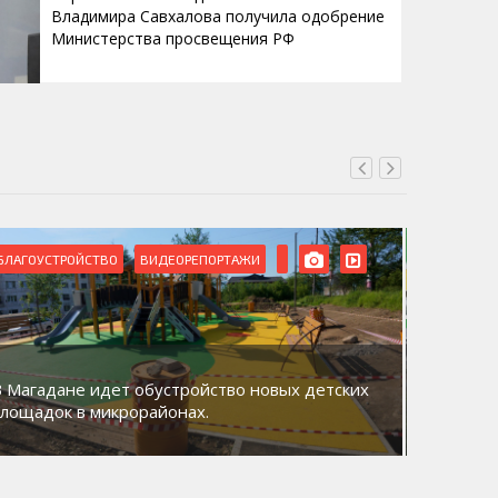
Владимира Савхалова получила одобрение
Министерства просвещения РФ
БЛАГОУСТРОЙСТВО
ВИДЕОРЕПОРТАЖИ
ВИДЕОРЕ
В Магадане идет обустройство новых детских
Акция «
площадок в микрорайонах.
общий д