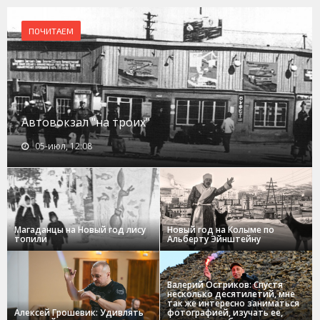
ПОЧИТАЕМ
Автовокзал "на троих"
05-июл, 12:08
Магаданцы на Новый год лису
Новый год на Колыме по
топили
Альберту Эйнштейну
Валерий Остриков: Спустя
несколько десятилетий, мне
так же интересно заниматься
Алексей Грошевик: Удивлять
фотографией, изучать ее,