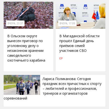
ВЧЕРА, 23:37
ВЧЕРА, 17:09
В Ольском округе
В Магаданской области
вынесен приговор по
прошёл Единый день
уголовному делу о
приёмов семей
незаконном хранении
участников СВО
самодельного
ЕР
охотничьего карабина
Лариса Поликанова: Сегодня
праздник всех причастных к спорту
– любителей и профессионалов,
тренеров и организаторов
соревнований
ВЧЕРА, 15:42