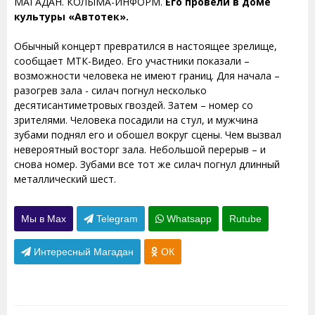
МАГАДАН. КОЛЫМА-ИНФОРМ.
Его провели в доме
культуры «Автотек».
Обычный концерт превратился в настоящее зрелище,
сообщает МТК-Видео. Его участники показали –
возможности человека не имеют границ. Для начала –
разогрев зала - силач погнул несколько
десятисантиметровых гвоздей. Затем – номер со
зрителями. Человека посадили на стул, и мужчина
зубами поднял его и обошел вокруг сцены. Чем вызвал
невероятный восторг зала. Небольшой перерыв – и
снова номер. Зубами все тот же силач погнул длинный
металлический шест.
Мы в Max
Telegram
Whatsapp
Rutube
Интересный Магадан
ОК