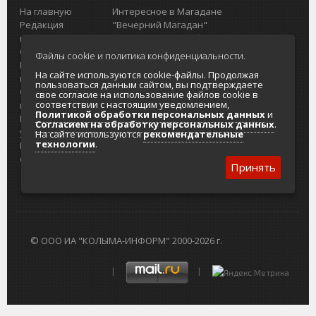
На главную
Интересное в Магадане
Редакция
"Вечерний Магадан"
портала
Городская доска объявлений
О проекте
Реклама
Файлы cookie и политика конфиденциальности.
Реклама на
Главный туристический портал
На сайте используются cookie-файлы. Продолжая
портале
Колымы
пользоваться данным сайтом, вы подтверждаете
Отзывы и
Политика в отношении обработки
свое согласие на использование файлов cookie в
соответствии с настоящим уведомлением,
предложения
персональных данных
Политикой обработки персональных данных
и
Интернет-
Согласие на обработку персональных
Согласием на обработку персональных данных
.
услуги
данных
На сайте используются
рекомендательные
технологии
.
Разработка
сайтов
Принять
© ООО ИА "КОЛЫМА-ИНФОРМ" 2000-2026 г.