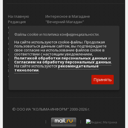
На главную
Интересное в Магадане
Редакция
"Вечерний Магадан"
портала
Городская доска объявлений
О проекте
Реклама
Файлы cookie и политика конфиденциальности.
Реклама на
Главный туристический портал
На сайте используются cookie-файлы. Продолжая
портале
Колымы
пользоваться данным сайтом, вы подтверждаете
Отзывы и
Политика в отношении обработки
свое согласие на использование файлов cookie в
соответствии с настоящим уведомлением,
предложения
персональных данных
Политикой обработки персональных данных
и
Интернет-
Согласие на обработку персональных
Согласием на обработку персональных данных
.
услуги
данных
На сайте используются
рекомендательные
технологии
.
Разработка
сайтов
Принять
© ООО ИА "КОЛЫМА-ИНФОРМ" 2000-2026 г.