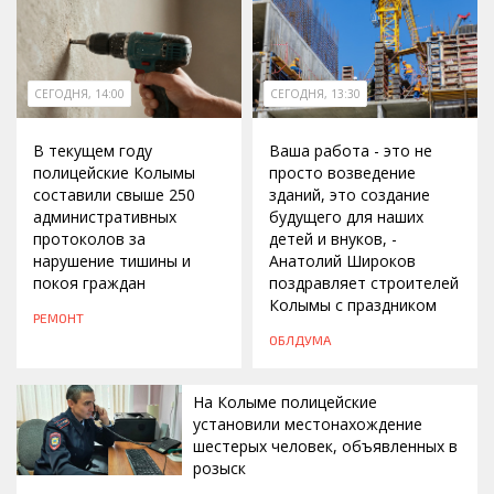
СЕГОДНЯ, 14:00
СЕГОДНЯ, 13:30
В текущем году
Ваша работа - это не
полицейские Колымы
просто возведение
составили свыше 250
зданий, это создание
административных
будущего для наших
протоколов за
детей и внуков, -
нарушение тишины и
Анатолий Широков
покоя граждан
поздравляет строителей
Колымы с праздником
РЕМОНТ
ОБЛДУМА
На Колыме полицейские
установили местонахождение
шестерых человек, объявленных в
розыск