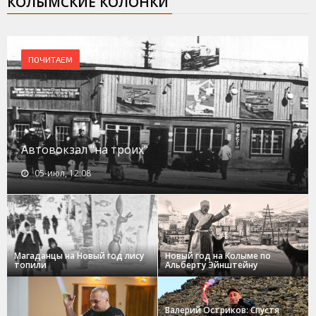
КОЛЫМСКИЕ КОЛОНКИ
ПОЧИТАЕМ
Автовокзал "на троих"
05-июл, 12:08
Магаданцы на Новый год лису
Новый год на Колыме по
топили
Альберту Эйнштейну
Валерий Остриков: Спустя