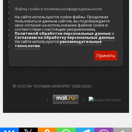
портала
Городская доска объявлений
О проекте
Реклама
Файлы cookie и политика конфиденциальности.
Реклама на
Главный туристический портал
На сайте используются cookie-файлы. Продолжая
портале
Колымы
пользоваться данным сайтом, вы подтверждаете
Отзывы и
Политика в отношении обработки
свое согласие на использование файлов cookie в
соответствии с настоящим уведомлением,
предложения
персональных данных
Политикой обработки персональных данных
и
Интернет-
Согласие на обработку персональных
Согласием на обработку персональных данных
.
услуги
данных
На сайте используются
рекомендательные
технологии
.
Разработка
сайтов
Принять
© ООО ИА "КОЛЫМА-ИНФОРМ" 2000-2026 г.