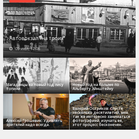
Автовокзал "на троих"
05-июл, 12:08
Магаданцы на Новый год лису
Новый год на Колыме по
топили
Альберту Эйнштейну
Валерий Остриков: Спустя
несколько десятилетий, мне
так же интересно заниматься
Алексей Грошевик: Удивлять
фотографией, изучать ее,
зрителей надо всегда.
этот процесс бесконечен.