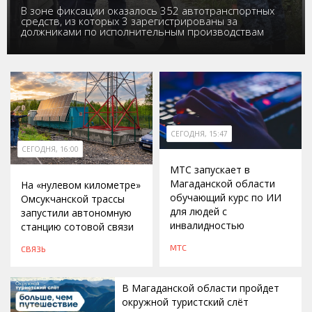
В зоне фиксации оказалось 352 автотранспортных
средств, из которых 3 зарегистрированы за
должниками по исполнительным производствам
СЕГОДНЯ, 15:47
СЕГОДНЯ, 16:00
МТС запускает в
Магаданской области
На «нулевом километре»
обучающий курс по ИИ
Омсукчанской трассы
для людей с
запустили автономную
инвалидностью
станцию сотовой связи
МТС
СВЯЗЬ
В Магаданской области пройдет
окружной туристский слёт