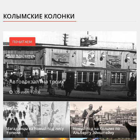
КОЛЫМСКИЕ КОЛОНКИ
ПОЧИТАЕМ
Автовокзал "на троих"
05-июл, 12:08
Магаданцы на Новый год лису
Новый год на Колыме по
топили
Альберту Эйнштейну