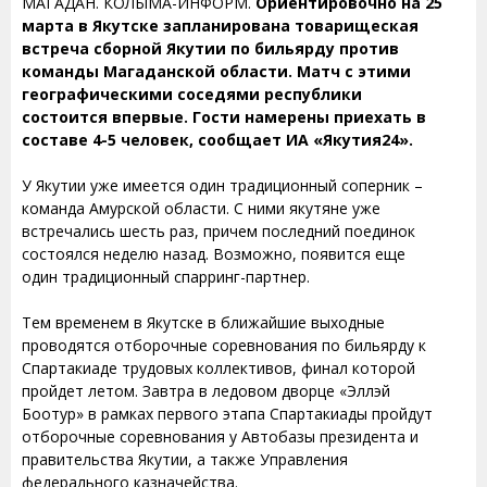
МАГАДАН. КОЛЫМА-ИНФОРМ.
Ориентировочно на 25
марта в Якутске запланирована товарищеская
встреча сборной Якутии по бильярду против
команды Магаданской области. Матч с этими
географическими соседями республики
состоится впервые. Гости намерены приехать в
составе 4-5 человек, сообщает ИА «Якутия24».
У Якутии уже имеется один традиционный соперник –
команда Амурской области. С ними якутяне уже
встречались шесть раз, причем последний поединок
состоялся неделю назад. Возможно, появится еще
один традиционный спарринг-партнер.
Тем временем в Якутске в ближайшие выходные
проводятся отборочные соревнования по бильярду к
Спартакиаде трудовых коллективов, финал которой
пройдет летом. Завтра в ледовом дворце «Эллэй
Боотур» в рамках первого этапа Спартакиады пройдут
отборочные соревнования у Автобазы президента и
правительства Якутии, а также Управления
федерального казначейства.