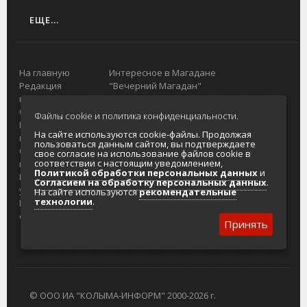
ЕЩЕ...
На главную
Интересное в Магадане
Редакция
"Вечерний Магадан"
портала
Городская доска объявлений
О проекте
Реклама
Файлы cookie и политика конфиденциальности.
Реклама на
Главный туристический портал
На сайте используются cookie-файлы. Продолжая
портале
Колымы
пользоваться данным сайтом, вы подтверждаете
Отзывы и
Политика в отношении обработки
свое согласие на использование файлов cookie в
соответствии с настоящим уведомлением,
предложения
персональных данных
Политикой обработки персональных данных
и
Интернет-
Согласие на обработку персональных
Согласием на обработку персональных данных
.
услуги
данных
На сайте используются
рекомендательные
технологии
.
Разработка
сайтов
Принять
© ООО ИА "КОЛЫМА-ИНФОРМ" 2000-2026 г.