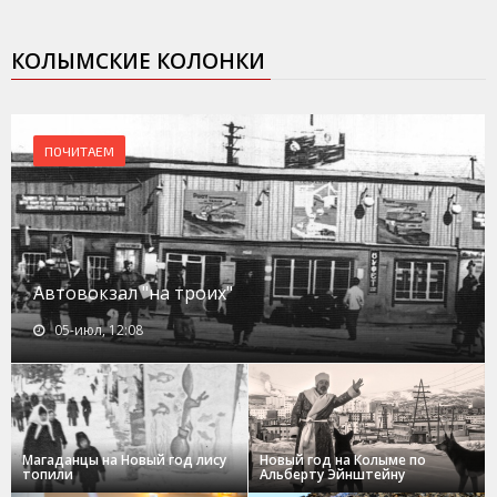
КОЛЫМСКИЕ КОЛОНКИ
ПОЧИТАЕМ
Автовокзал "на троих"
05-июл, 12:08
Магаданцы на Новый год лису
Новый год на Колыме по
топили
Альберту Эйнштейну