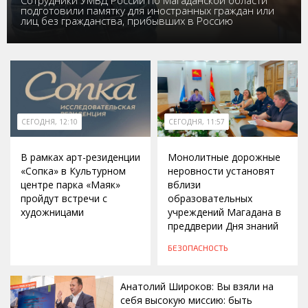
Сотрудники УМВД России по Магаданской области
подготовили памятку для иностранных граждан или
лиц без гражданства, прибывших в Россию
СЕГОДНЯ, 12:10
СЕГОДНЯ, 11:57
В рамках арт-резиденции
Монолитные дорожные
«Сопка» в Культурном
неровности установят
центре парка «Маяк»
вблизи
пройдут встречи с
образовательных
художницами
учреждений Магадана в
преддверии Дня знаний
БЕЗОПАСНОСТЬ
Анатолий Широков: Вы взяли на
себя высокую миссию: быть