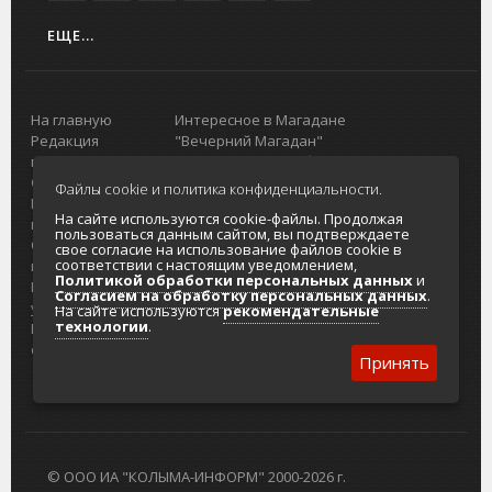
ЕЩЕ...
На главную
Интересное в Магадане
Редакция
"Вечерний Магадан"
портала
Городская доска объявлений
О проекте
Реклама
Файлы cookie и политика конфиденциальности.
Реклама на
Главный туристический портал
На сайте используются cookie-файлы. Продолжая
портале
Колымы
пользоваться данным сайтом, вы подтверждаете
Отзывы и
Политика в отношении обработки
свое согласие на использование файлов cookie в
соответствии с настоящим уведомлением,
предложения
персональных данных
Политикой обработки персональных данных
и
Интернет-
Согласие на обработку персональных
Согласием на обработку персональных данных
.
услуги
данных
На сайте используются
рекомендательные
технологии
.
Разработка
сайтов
Принять
© ООО ИА "КОЛЫМА-ИНФОРМ" 2000-2026 г.