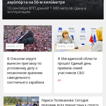
аэропорта на 56-м километре
10 сентября ВПП длиной 1 680 метров сдана в
эксплуатацию
ВЧЕРА, 23:37
ВЧЕРА, 17:09
В Ольском округе
В Магаданской области
вынесен приговор по
прошёл Единый день
уголовному делу о
приёмов семей
незаконном хранении
участников СВО
самодельного
ЕР
охотничьего карабина
Лариса Поликанова: Сегодня
праздник всех причастных к спорту