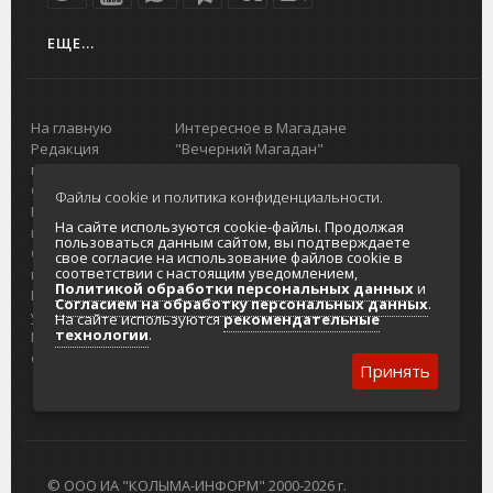
ЕЩЕ...
На главную
Интересное в Магадане
Редакция
"Вечерний Магадан"
портала
Городская доска объявлений
О проекте
Реклама
Файлы cookie и политика конфиденциальности.
Реклама на
Главный туристический портал
На сайте используются cookie-файлы. Продолжая
портале
Колымы
пользоваться данным сайтом, вы подтверждаете
Отзывы и
Политика в отношении обработки
свое согласие на использование файлов cookie в
соответствии с настоящим уведомлением,
предложения
персональных данных
Политикой обработки персональных данных
и
Интернет-
Согласие на обработку персональных
Согласием на обработку персональных данных
.
услуги
данных
На сайте используются
рекомендательные
технологии
.
Разработка
сайтов
Принять
© ООО ИА "КОЛЫМА-ИНФОРМ" 2000-2026 г.