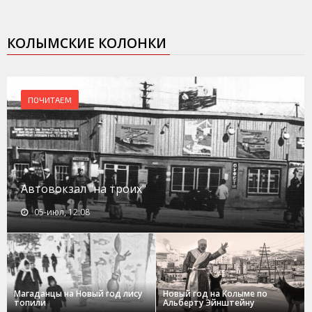
КОЛЫМСКИЕ КОЛОНКИ
ПОЧИТАЕМ
Автовокзал "на троих"
05-июл, 12:08
Магаданцы на Новый год лису
Новый год на Колыме по
топили
Альберту Эйнштейну