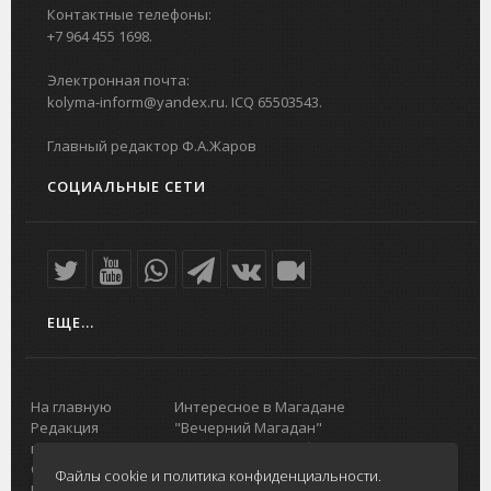
Контактные телефоны:
+7 964 455 1698.
Электронная почта:
kolyma-inform@yandex.ru. ICQ 65503543.
Главный редактор Ф.А.Жаров
СОЦИАЛЬНЫЕ СЕТИ
ЕЩЕ...
На главную
Интересное в Магадане
Редакция
"Вечерний Магадан"
портала
Городская доска объявлений
О проекте
Реклама
Файлы cookie и политика конфиденциальности.
Реклама на
Главный туристический портал