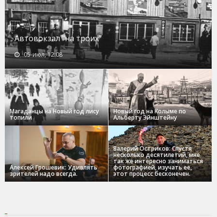
Автовокзал "на троих"
05-июл, 12:08
Магаданцы на Новый год лису
Новый год на Колыме по
топили
Альберту Эйнштейну
Валерий Остриков: Спустя
несколько десятилетий, мне
так же интересно заниматься
Алексей Грошевик: Удивлять
фотографией, изучать ее,
зрителей надо всегда.
этот процесс бесконечен.