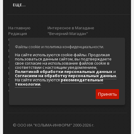
ЕЩЕ...
На главную
Интересное в Магадане
Редакция
"Вечерний Магадан"
портала
Городская доска объявлений
О проекте
Реклама
Файлы cookie и политика конфиденциальности.
Реклама на
Главный туристический портал
На сайте используются cookie-файлы. Продолжая
портале
Колымы
пользоваться данным сайтом, вы подтверждаете
Отзывы и
Политика в отношении обработки
свое согласие на использование файлов cookie в
соответствии с настоящим уведомлением,
предложения
персональных данных
Политикой обработки персональных данных
и
Интернет-
Согласие на обработку персональных
Согласием на обработку персональных данных
.
услуги
данных
На сайте используются
рекомендательные
технологии
.
Разработка
сайтов
Принять
© ООО ИА "КОЛЫМА-ИНФОРМ" 2000-2026 г.