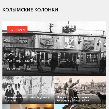
КОЛЫМСКИЕ КОЛОНКИ
ПОЧИТАЕМ
Автовокзал "на троих"
05-июл, 12:08
Магаданцы на Новый год лису
Новый год на Колыме по
топили
Альберту Эйнштейну