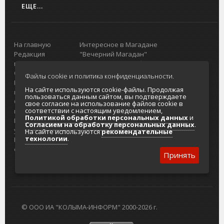
ЕЩЕ...
На главную
Интересное в Магадане
Редакция
"Вечерний Магадан"
портала
Городская доска объявлений
О проекте
Реклама
Файлы cookie и политика конфиденциальности.
Реклама на
Главный туристический портал
На сайте используются cookie-файлы. Продолжая
портале
Колымы
пользоваться данным сайтом, вы подтверждаете
Отзывы и
Политика в отношении обработки
свое согласие на использование файлов cookie в
соответствии с настоящим уведомлением,
предложения
персональных данных
Политикой обработки персональных данных
и
Интернет-
Согласие на обработку персональных
Согласием на обработку персональных данных
.
услуги
данных
На сайте используются
рекомендательные
технологии
.
Разработка
сайтов
Принять
© ООО ИА "КОЛЫМА-ИНФОРМ" 2000-2026 г.