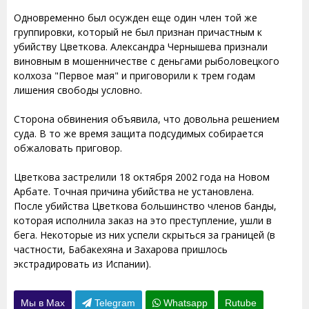
Одновременно был осужден еще один член той же
группировки, который не был признан причастным к
убийству Цветкова. Александра Чернышева признали
виновным в мошенничестве с деньгами рыболовецкого
колхоза "Первое мая" и приговорили к трем годам
лишения свободы условно.
Сторона обвинения объявила, что довольна решением
суда. В то же время защита подсудимых собирается
обжаловать приговор.
Цветкова застрелили 18 октября 2002 года на Новом
Арбате. Точная причина убийства не установлена.
После убийства Цветкова большинство членов банды,
которая исполнила заказ на это преступление, ушли в
бега. Некоторые из них успели скрыться за границей (в
частности, Бабакехяна и Захарова пришлось
экстрадировать из Испании).
Мы в Max
Telegram
Whatsapp
Rutube