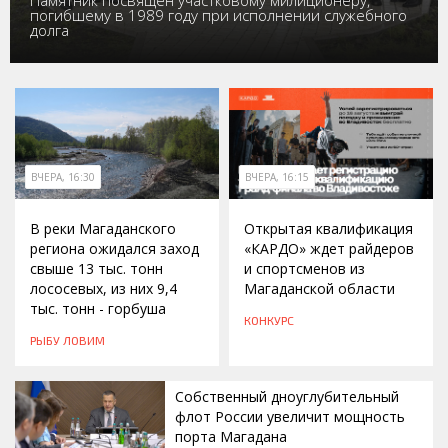
Памятник посвящён участковому милиционеру,
погибшему в 1989 году при исполнении служебного
долга
ВЧЕРА, 16:30
ВЧЕРА, 16:15
В реки Магаданского
Открытая квалификация
региона ожидался заход
«КАРДО» ждет райдеров
свыше 13 тыс. тонн
и спортсменов из
лососевых, из них 9,4
Магаданской области
тыс. тонн - горбуша
КОНКУРС
РЫБУ ЛОВИМ
Собственный дноуглубительный
флот России увеличит мощность
порта Магадана