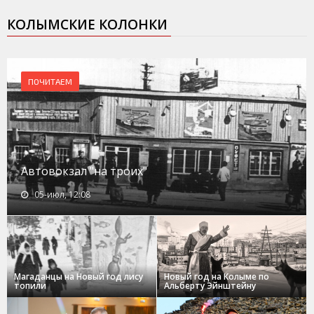
КОЛЫМСКИЕ КОЛОНКИ
ПОЧИТАЕМ
Автовокзал "на троих"
05-июл, 12:08
Магаданцы на Новый год лису
Новый год на Колыме по
топили
Альберту Эйнштейну