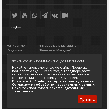
ЕЩЕ...
На главную
Интересное в Магадане
Редакция
"Вечерний Магадан"
портала
Городская доска объявлений
О проекте
Реклама
Файлы cookie и политика конфиденциальности.
Реклама на
Главный туристический портал
На сайте используются cookie-файлы. Продолжая
портале
Колымы
пользоваться данным сайтом, вы подтверждаете
Отзывы и
Политика в отношении обработки
свое согласие на использование файлов cookie в
соответствии с настоящим уведомлением,
предложения
персональных данных
Политикой обработки персональных данных
и
Интернет-
Согласие на обработку персональных
Согласием на обработку персональных данных
.
услуги
данных
На сайте используются
рекомендательные
технологии
.
Разработка
сайтов
Принять