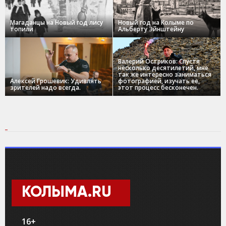
Магаданцы на Новый год лису
Новый год на Колыме по
топили
Альберту Эйнштейну
Валерий Остриков: Спустя
несколько десятилетий, мне
так же интересно заниматься
Алексей Грошевик: Удивлять
фотографией, изучать ее,
зрителей надо всегда.
этот процесс бесконечен.
КОЛЫМА.RU
16+