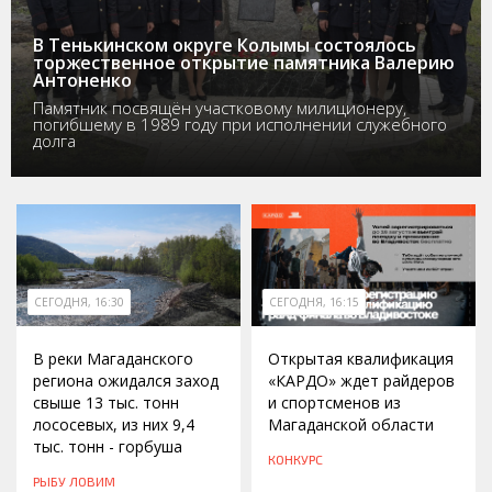
В Тенькинском округе Колымы состоялось
торжественное открытие памятника Валерию
Антоненко
Памятник посвящён участковому милиционеру,
погибшему в 1989 году при исполнении служебного
долга
СЕГОДНЯ, 16:30
СЕГОДНЯ, 16:15
В реки Магаданского
Открытая квалификация
региона ожидался заход
«КАРДО» ждет райдеров
свыше 13 тыс. тонн
и спортсменов из
лососевых, из них 9,4
Магаданской области
тыс. тонн - горбуша
КОНКУРС
РЫБУ ЛОВИМ