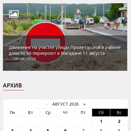
Движение на участке улицы Пролетарской в районе
дома № 66 перекроют в Магадане 11 августа
05-авг, 09:39
АРХИВ
«
АВГУСТ 2026 »
Пн
Вт
Ср
Чт
Пт
Сб
Вс
1
2
3
4
5
6
7
8
9