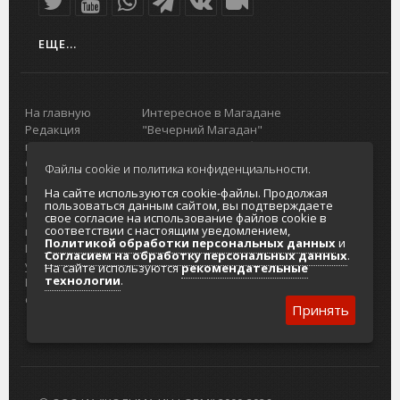
ЕЩЕ...
На главную
Интересное в Магадане
Редакция
"Вечерний Магадан"
портала
Городская доска объявлений
О проекте
Реклама
Файлы cookie и политика конфиденциальности.
Реклама на
Главный туристический портал
На сайте используются cookie-файлы. Продолжая
портале
Колымы
пользоваться данным сайтом, вы подтверждаете
Отзывы и
Политика в отношении обработки
свое согласие на использование файлов cookie в
соответствии с настоящим уведомлением,
предложения
персональных данных
Политикой обработки персональных данных
и
Интернет-
Согласие на обработку персональных
Согласием на обработку персональных данных
.
услуги
данных
На сайте используются
рекомендательные
технологии
.
Разработка
сайтов
Принять