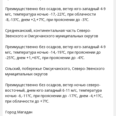
Преимущественно без осадков, ветер юго-западный 4-9
м/с, температура ночью -17,-22?С, при облачности
-8,-13?С, днем +2,+7?С, при прояснении до -3?С.
Среднеканский, континентальная часть Северо-
Эвенского и Омсукчанского муниципальных округов
Преимущественно без осадков, ветер юго-западный 4-9
м/с, температура ночью -14,-19?С, при прояснении до
-25?С, днем +1,+6?С, при прояснении до -4?С.
Ольский, побережье Омсукчанского, Северо-Эвенского
муниципальных округов
Преимущественно без осадков, ветер ночью северо-
восточный, днем юго-западный 6-11 м/с, температура
ночью -6,-11?С, при прояснении до -17?С, днем -4,+1?С,
при облачности до +7?С.
Город Магадан