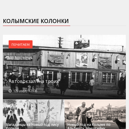
КОЛЫМСКИЕ КОЛОНКИ
ПОЧИТАЕМ
Автовокзал "на троих"
05-июл, 12:08
Магаданцы на Новый год лису
Новый год на Колыме по
топили
Альберту Эйнштейну