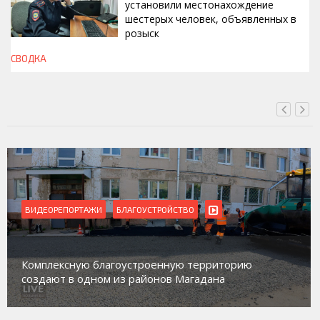
установили местонахождение
шестерых человек, объявленных в
розыск
СВОДКА
СЕГОДНЯ, 13:00
ВИДЕОРЕПОРТАЖИ
Магадан присоединился к пилотному проек
орию
работе с несовершеннолетними из групп
социального риска «Переправа»