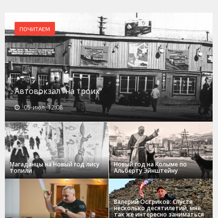
ПОЧИТАЕМ
Автовокзал "на троих"
05-июл, 12:08
Магаданцы на Новый год лису
Новый год на Колыме по
топили
Альберту Эйнштейну
Валерий Остриков: Спустя
несколько десятилетий, мне
так же интересно заниматься