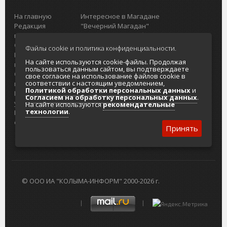
На главную
Интересное в Магадане
Редакция
"Вечерний Магадан"
портала
Городская доска объявлений
О проекте
Реклама
Файлы cookie и политика конфиденциальности.
Реклама на
Главный туристический портал
На сайте используются cookie-файлы. Продолжая
портале
Колымы
пользоваться данным сайтом, вы подтверждаете
Отзывы и
Политика в отношении обработки
свое согласие на использование файлов cookie в
соответствии с настоящим уведомлением,
предложения
персональных данных
Политикой обработки персональных данных
и
Интернет-
Согласие на обработку персональных
Согласием на обработку персональных данных
.
услуги
данных
На сайте используются
рекомендательные
технологии
.
Разработка
сайтов
Принять
© ООО ИА "КОЛЫМА-ИНФОРМ" 2000-2026 г.