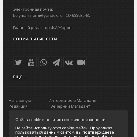
Электронная почта:
kolyma-inform@yandex.ru. ICQ 65503543.
Главный редактор Ф.А.Жаров
СОЦИАЛЬНЫЕ СЕТИ
ЕЩЕ...
На главную
Интересное в Магадане
Редакция
"Вечерний Магадан"
портала
Городская доска объявлений
О проекте
Реклама
Файлы cookie и политика конфиденциальности.
Реклама на
Главный туристический портал
На сайте используются cookie-файлы. Продолжая
портале
Колымы
пользоваться данным сайтом, вы подтверждаете
Отзывы и
Политика в отношении обработки
свое согласие на использование файлов cookie в