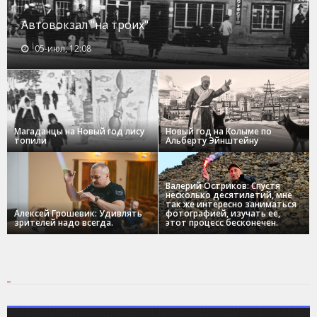
Автовокзал "на троих"
05-июл, 12:08
Магаданцы на Новый год лису
Новый год на Колыме по
топили
Альберту Эйнштейну
Валерий Остриков: Спустя
несколько десятилетий, мне
так же интересно заниматься
Алексей Грошевик: Удивлять
фотографией, изучать ее,
зрителей надо всегда.
этот процесс бесконечен.