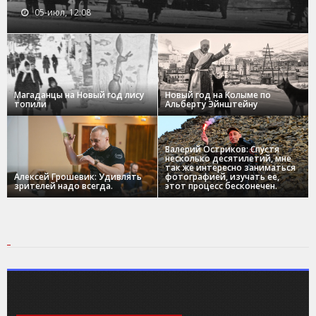
05-июл, 12:08
Магаданцы на Новый год лису
Новый год на Колыме по
топили
Альберту Эйнштейну
Валерий Остриков: Спустя
несколько десятилетий, мне
так же интересно заниматься
Алексей Грошевик: Удивлять
фотографией, изучать ее,
зрителей надо всегда.
этот процесс бесконечен.