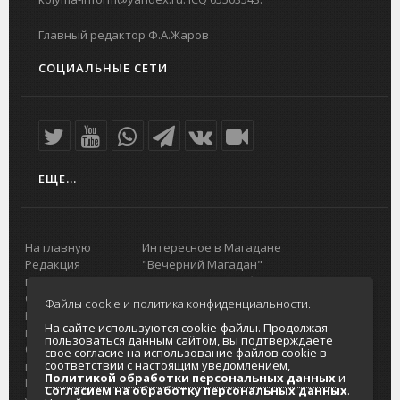
Главный редактор Ф.А.Жаров
СОЦИАЛЬНЫЕ СЕТИ
ЕЩЕ...
На главную
Интересное в Магадане
Редакция
"Вечерний Магадан"
портала
Городская доска объявлений
О проекте
Реклама
Файлы cookie и политика конфиденциальности.
Реклама на
Главный туристический портал
На сайте используются cookie-файлы. Продолжая
портале
Колымы
пользоваться данным сайтом, вы подтверждаете
Отзывы и
Политика в отношении обработки
свое согласие на использование файлов cookie в
соответствии с настоящим уведомлением,
предложения
персональных данных
Политикой обработки персональных данных
и
Интернет-
Согласие на обработку персональных
Согласием на обработку персональных данных
.
услуги
данных