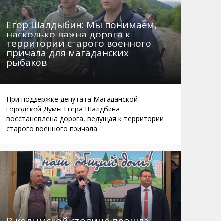
Егор Шалдыбин: Мы понимаем,
насколько важна дорога к
территории старого военного
причала для магаданских
рыбаков
При поддержке депутата Магаданской
городской Думы Егора Шалдбина
восстановлена дорога, ведущая к территории
старого военного причала.
В колымской столице прошла