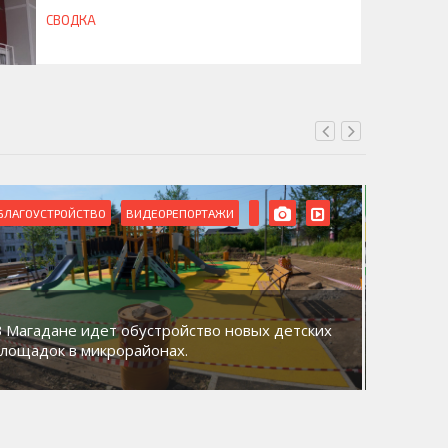
СВОДКА
БЛАГОУСТРОЙСТВО
ВИДЕОРЕПОРТАЖИ
ВИДЕОРЕ
В Магадане идет обустройство новых детских
Акция «
площадок в микрорайонах.
общий д