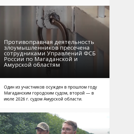
Маршруты. Улицы, остановки
Мошенники
Телефоны
Интернет
Автобусы Магадан – Аэропорт
Жилье
Таблица приливов отливов
Не мусорить
Противоправная деятельность
Браконьеры
злоумышленников пресечена
сотрудниками Управлений ФСБ
России по Магаданской и
Амурской областям
Один из участников осужден в прошлом году
Магаданским городским судом, второй — в
июле 2026 г. судом Амурской области.