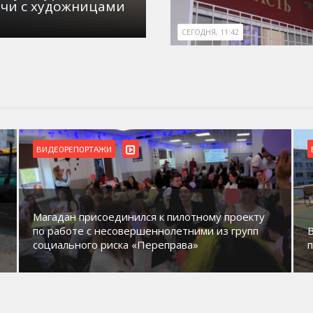
ечи с художницами
СЕГОДНЯ, 11:42
ВИДЕОРЕПОРТАЖИ
Магадан присоединился к пилотному проекту
по работе с несовершеннолетними из групп
социального риска «Переправа»