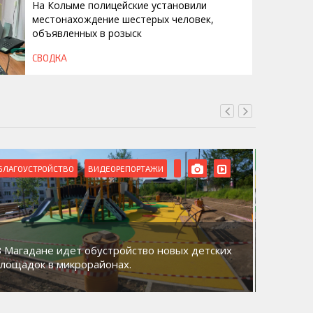
На Колыме полицейские установили
местонахождение шестерых человек,
объявленных в розыск
СВОДКА
БЛАГОУСТРОЙСТВО
ВИДЕОРЕПОРТАЖИ
ВИДЕОРЕ
В Магадане идет обустройство новых детских
Акция «
площадок в микрорайонах.
общий д