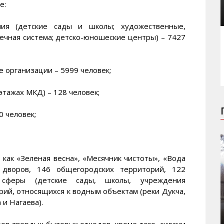
е:
ия (детские сады и школы; художественные,
ечная система; детско-юношеские центры) – 7427
 организации – 5999 человек;
этажах МКД) – 128 человек;
0 человек;
 как «Зеленая весна», «Месячник чистоты», «Вода
8 дворов, 146 общегородских территорий, 122
 сферы (детские сады, школы, учреждения
рий, относящихся к водным объектам (реки Дукча,
 и Нагаева).
ров твердых бытовых отходов, кроме того, силами