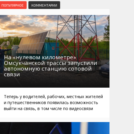
Маршруты. Улицы, остановки
Мошенники
ПОПУЛЯРНОЕ
КОММЕНТАРИИ
Телефоны
Интернет
Автобусы Магадан – Аэропорт
Жилье
Таблица приливов отливов
Не мусорить
Браконьеры
На «нулевом километре»
Омсукчанской трассы запустили
автономную станцию сотовой
связи
Теперь у водителей, рабочих, местных жителей
и путешественников появилась возможность
выйти на связь, в том числе по видеосвязи