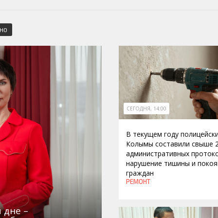
СНО
СЕГОДНЯ, 14:00
В текущем году полицейск
Колымы составили свыше 
административных протоко
нарушение тишины и покоя
граждан
РЕМОНТ
 дне –