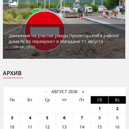
Движение на участке улицы Пролетарской в районе
дома № 66 перекроют в Магадане 11 августа
05-авг, 09:39
АРХИВ
«
АВГУСТ 2026 »
Пн
Вт
Ср
Чт
Пт
Сб
Вс
1
2
3
4
5
6
7
8
9
10
11
12
13
14
15
16