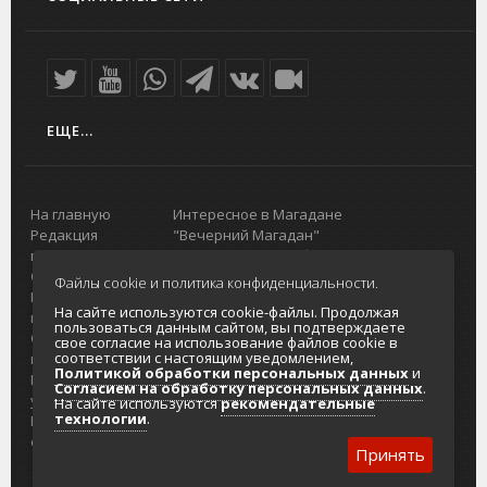
ЕЩЕ...
На главную
Интересное в Магадане
Редакция
"Вечерний Магадан"
портала
Городская доска объявлений
О проекте
Реклама
Файлы cookie и политика конфиденциальности.
Реклама на
Главный туристический портал
На сайте используются cookie-файлы. Продолжая
портале
Колымы
пользоваться данным сайтом, вы подтверждаете
Отзывы и
Политика в отношении обработки
свое согласие на использование файлов cookie в
соответствии с настоящим уведомлением,
предложения
персональных данных
Политикой обработки персональных данных
и
Интернет-
Согласие на обработку персональных
Согласием на обработку персональных данных
.
услуги
данных
На сайте используются
рекомендательные
технологии
.
Разработка
сайтов
Принять