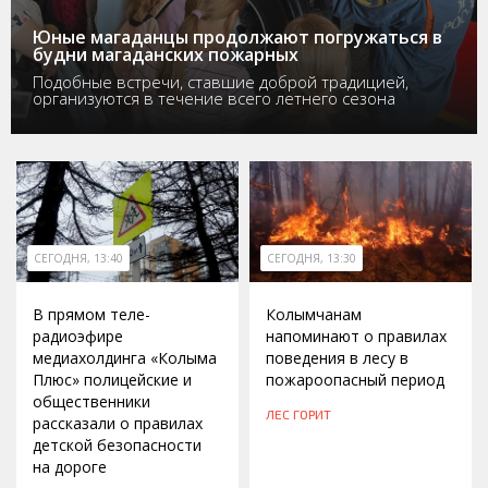
Юные магаданцы продолжают погружаться в
будни магаданских пожарных
Подобные встречи, ставшие доброй традицией,
организуются в течение всего летнего сезона
СЕГОДНЯ, 13:40
СЕГОДНЯ, 13:30
В прямом теле-
Колымчанам
радиоэфире
напоминают о правилах
медиахолдинга «Колыма
поведения в лесу в
Плюс» полицейские и
пожароопасный период
общественники
ЛЕС ГОРИТ
рассказали о правилах
детской безопасности
на дороге