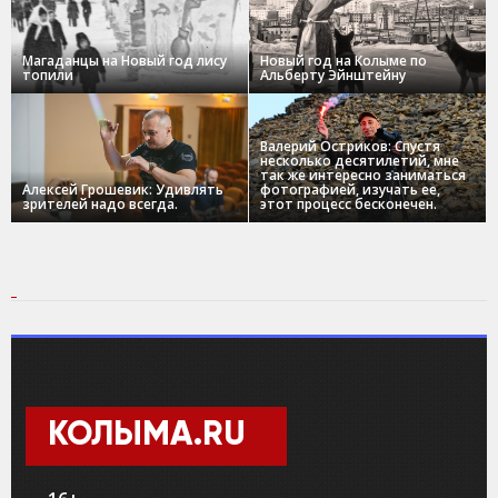
Магаданцы на Новый год лису
Новый год на Колыме по
топили
Альберту Эйнштейну
Валерий Остриков: Спустя
несколько десятилетий, мне
так же интересно заниматься
Алексей Грошевик: Удивлять
фотографией, изучать ее,
зрителей надо всегда.
этот процесс бесконечен.
КОЛЫМА.RU