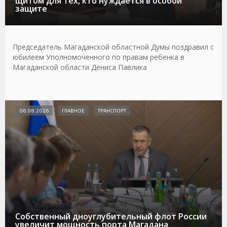
щитом для тех, кто нуждается в особой
защите
Председатель Магаданской областной Думы поздравил с
юбилеем Уполномоченного по правам ребенка в
Магаданской области Дениса Павлика
06.08.2026
ГЛАВНОЕ
ТРАНСПОРТ
Собственный дноуглубительный флот России
увеличит мощность порта Магадана