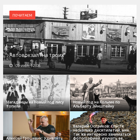
ПОЧИТАЕМ
Автовокзал "на троих"
05-июл, 12:08
Магаданцы на Новый год лису
Новый год на Колыме по
топили
Альберту Эйнштейну
Валерий Остриков: Спустя
несколько десятилетий, мне
так же интересно заниматься
Алексей Грошевик: Удивлять
фотографией, изучать ее,