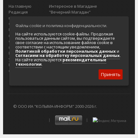
На главную
Интересное в Магадане
Редакция
"Вечерний Магадан"
портала
Городская доска объявлений
О проекте
Реклама
Файлы cookie и политика конфиденциальности.
Реклама на
Главный туристический портал
На сайте используются cookie-файлы. Продолжая
портале
Колымы
пользоваться данным сайтом, вы подтверждаете
Отзывы и
Политика в отношении обработки
свое согласие на использование файлов cookie в
соответствии с настоящим уведомлением,
предложения
персональных данных
Политикой обработки персональных данных
и
Интернет-
Согласие на обработку персональных
Согласием на обработку персональных данных
.
услуги
данных
На сайте используются
рекомендательные
технологии
.
Разработка
сайтов
Принять
© ООО ИА "КОЛЫМА-ИНФОРМ" 2000-2026 г.