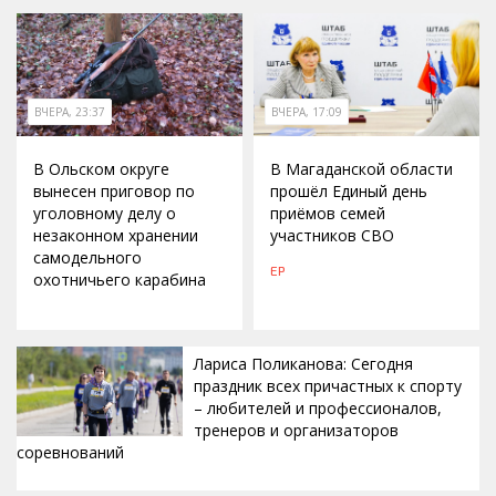
ВЧЕРА, 23:37
ВЧЕРА, 17:09
В Ольском округе
В Магаданской области
вынесен приговор по
прошёл Единый день
уголовному делу о
приёмов семей
незаконном хранении
участников СВО
самодельного
ЕР
охотничьего карабина
Лариса Поликанова: Сегодня
праздник всех причастных к спорту
– любителей и профессионалов,
тренеров и организаторов
соревнований
ВЧЕРА, 15:42