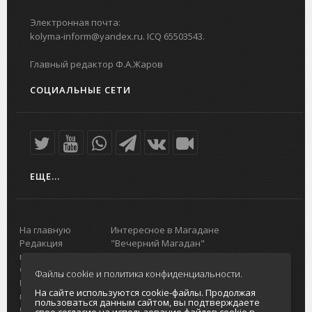
Электронная почта:
kolyma-inform@yandex.ru. ICQ 65503543.
Главный редактор Ф.А.Жаров
СОЦИАЛЬНЫЕ СЕТИ
ЕЩЕ...
На главную
Интересное в Магадане
Редакция
"Вечерний Магадан"
портала
Городская доска объявлений
О проекте
Реклама
Файлы cookie и политика конфиденциальности.
Реклама на
Главный туристический портал
На сайте используются cookie-файлы. Продолжая
портале
Колымы
пользоваться данным сайтом, вы подтверждаете
Отзывы и
Политика в отношении обработки