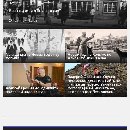
Автовокзал "на троих"
05-июл, 12:08
Магаданцы на Новый год лису
Новый год на Колыме по
топили
Альберту Эйнштейну
Валерий Остриков: Спустя
несколько десятилетий, мне
так же интересно заниматься
Алексей Грошевик: Удивлять
фотографией, изучать ее,
зрителей надо всегда.
этот процесс бесконечен.