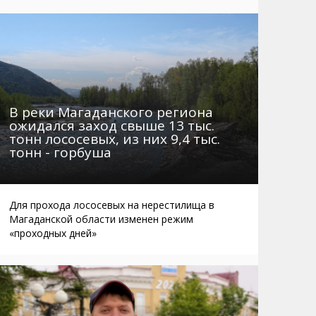
Маршруты. Улицы, остановки
Мошенники
Телефоны
Интернет
Автобусы Магадан – Аэропорт
Жилье
Таблица приливов отливов
Не мусорить
Браконьеры
В реки Магаданского региона
ожидался заход свыше 13 тыс.
тонн лососевых, из них 9,4 тыс.
тонн - горбуша
Для прохода лососевых на нерестилища в
Магаданской области изменен режим
«проходных дней»