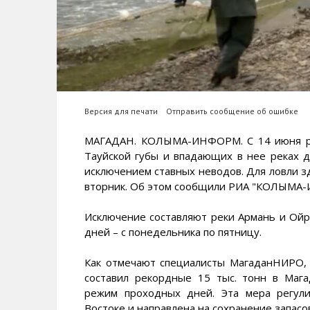
Версия для печати
Отправить сообщение об ошибке
МАГАДАН. КОЛЫМА-ИНФОРМ. С 14 июня ре
Тауйской губы и впадающих в нее реках д
исключением ставных неводов. Для ловли з
вторник. Об этом сообщили РИА "КОЛЫМА-
Исключение составляют реки Армань и Ойра
дней – с понедельника по пятницу.
Как отмечают специалисты МагаданНИРО, 
составил рекордные 15 тыс. тонн в Мага
режим проходных дней. Эта мера регули
Востоке и направлена на сохранение запасо