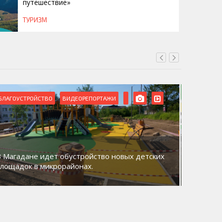
путешествие»
ТУРИЗМ
БЛАГОУСТРОЙСТВО
ВИДЕОРЕПОРТАЖИ
ВИДЕОРЕ
В Магадане идет обустройство новых детских
Акция «
площадок в микрорайонах.
общий д