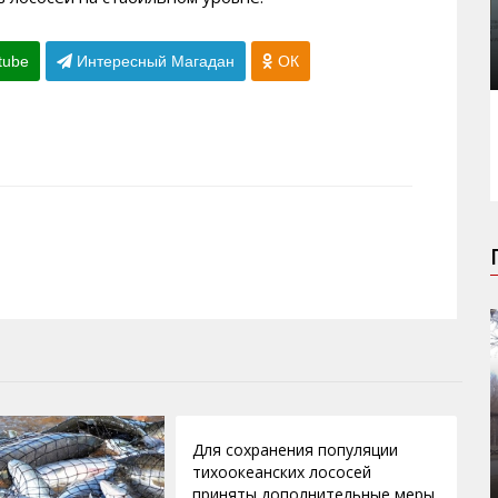
tube
Интересный Магадан
ОК
12.08.2011
Для сохранения популяции
тихоокеанских лососей
приняты дополнительные меры