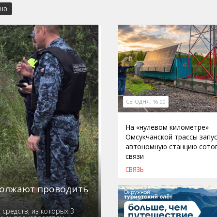
СНО
СЕГОДНЯ, 16:00
На «нулевом километре»
Омсукчанской трассы запу
автономную станцию сото
связи
СВЯЗЬ
должают проводить
средств, из которых 3