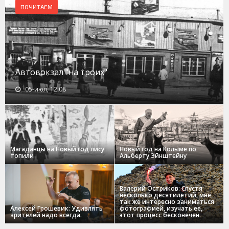
ПОЧИТАЕМ
Автовокзал "на троих"
05-июл, 12:08
Магаданцы на Новый год лису
Новый год на Колыме по
топили
Альберту Эйнштейну
Валерий Остриков: Спустя
несколько десятилетий, мне
так же интересно заниматься
Алексей Грошевик: Удивлять
фотографией, изучать ее,
зрителей надо всегда.
этот процесс бесконечен.