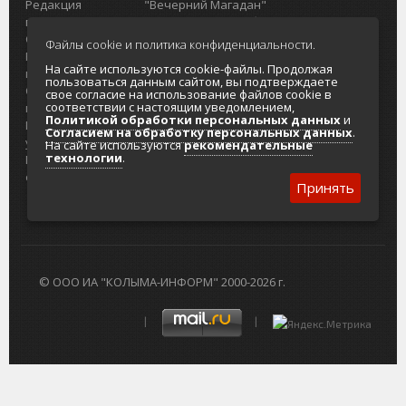
Редакция
"Вечерний Магадан"
портала
Городская доска объявлений
О проекте
Реклама
Файлы cookie и политика конфиденциальности.
Реклама на
Главный туристический портал
На сайте используются cookie-файлы. Продолжая
портале
Колымы
пользоваться данным сайтом, вы подтверждаете
Отзывы и
Политика в отношении обработки
свое согласие на использование файлов cookie в
соответствии с настоящим уведомлением,
предложения
персональных данных
Политикой обработки персональных данных
и
Интернет-
Согласие на обработку персональных
Согласием на обработку персональных данных
.
услуги
данных
На сайте используются
рекомендательные
технологии
.
Разработка
сайтов
Принять
© ООО ИА "КОЛЫМА-ИНФОРМ" 2000-2026 г.