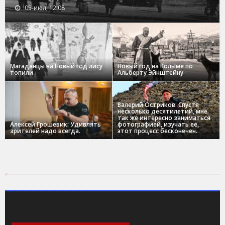
05-июл, 12:08
Магаданцы на Новый год лису
Новый год на Колыме по
топили
Альберту Эйнштейну
Валерий Остриков: Спустя
несколько десятилетий, мне
так же интересно заниматься
Алексей Грошевик: Удивлять
фотографией, изучать ее,
зрителей надо всегда.
этот процесс бесконечен.