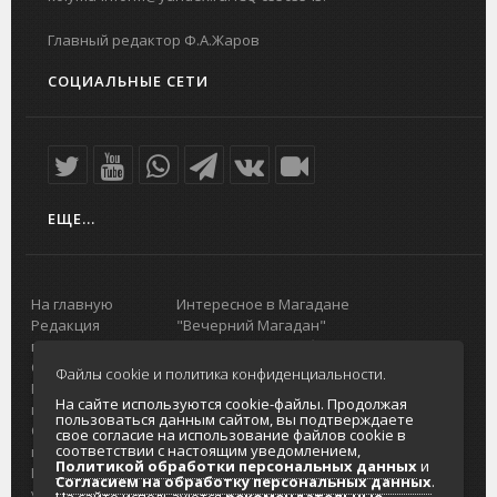
Главный редактор Ф.А.Жаров
СОЦИАЛЬНЫЕ СЕТИ
ЕЩЕ...
На главную
Интересное в Магадане
Редакция
"Вечерний Магадан"
портала
Городская доска объявлений
О проекте
Реклама
Файлы cookie и политика конфиденциальности.
Реклама на
Главный туристический портал
На сайте используются cookie-файлы. Продолжая
портале
Колымы
пользоваться данным сайтом, вы подтверждаете
Отзывы и
Политика в отношении обработки
свое согласие на использование файлов cookie в
соответствии с настоящим уведомлением,
предложения
персональных данных
Политикой обработки персональных данных
и
Интернет-
Согласие на обработку персональных
Согласием на обработку персональных данных
.
услуги
данных