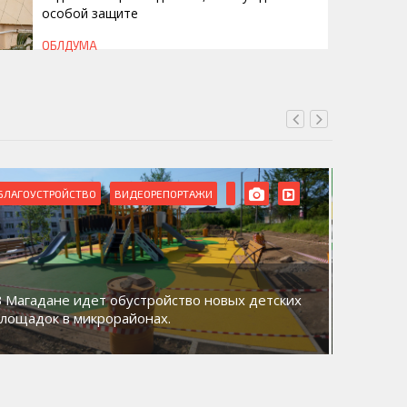
особой защите
ОБЛДУМА
БЛАГОУСТРОЙСТВО
ВИДЕОРЕПОРТАЖИ
ВИДЕОРЕ
В Магадане идет обустройство новых детских
Акция «
площадок в микрорайонах.
общий д