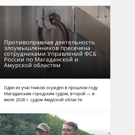
Маршруты. Улицы, остановки
Мошенники
Телефоны
Интернет
Автобусы Магадан – Аэропорт
Жилье
Таблица приливов отливов
Не мусорить
Противоправная деятельность
Браконьеры
злоумышленников пресечена
сотрудниками Управлений ФСБ
России по Магаданской и
Амурской областям
Один из участников осужден в прошлом году
Магаданским городским судом, второй — в
июле 2026 г. судом Амурской области.