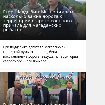
Егор Шалдыбин: Мы понимаем,
насколько важна дорога к
территории старого военного
причала для магаданских
рыбаков
При поддержке депутата Магаданской
городской Думы Егора Шалдбина
восстановлена дорога, ведущая к территории
старого военного причала.
В колымской столице прошла