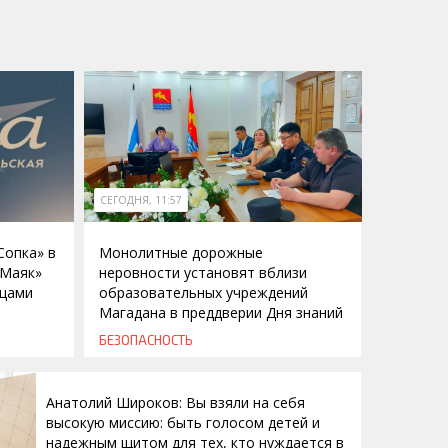
СЕГОДНЯ, 11:57
Сопка» в
Монолитные дорожные
«Маяк»
неровности установят вблизи
ицами
образовательных учреждений
Магадана в преддверии Дня знаний
БЕЗОПАСНОСТЬ
Анатолий Широков: Вы взяли на себя
высокую миссию: быть голосом детей и
надежным щитом для тех, кто нуждается в