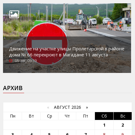
Движение на участке улицы Пролетарской в районе
дома № 66 перекроют в Магадане 11 августа
05-авг, 09:39
АРХИВ
«
АВГУСТ 2026 »
Пн
Вт
Ср
Чт
Пт
Сб
Вс
1
2
3
4
5
6
7
8
9