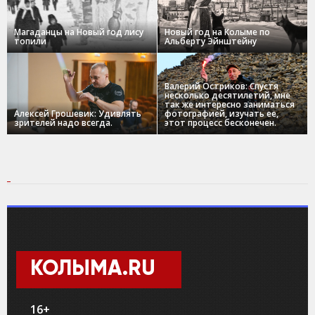
Магаданцы на Новый год лису
Новый год на Колыме по
топили
Альберту Эйнштейну
Валерий Остриков: Спустя
несколько десятилетий, мне
так же интересно заниматься
Алексей Грошевик: Удивлять
фотографией, изучать ее,
зрителей надо всегда.
этот процесс бесконечен.
КОЛЫМА.RU
16+