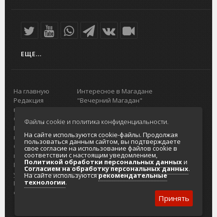
ЕЩЕ...
На главную
Интересное в Магадане
Редакция
"Вечерний Магадан"
портала
Городская доска объявлений
О проекте
Реклама
Файлы cookie и политика конфиденциальности.
Реклама на
Главный туристический портал
На сайте используются cookie-файлы. Продолжая
портале
Колымы
пользоваться данным сайтом, вы подтверждаете
Отзывы и
Политика в отношении обработки
свое согласие на использование файлов cookie в
соответствии с настоящим уведомлением,
предложения
персональных данных
Политикой обработки персональных данных
и
Интернет-
Согласие на обработку персональных
Согласием на обработку персональных данных
.
услуги
данных
На сайте используются
рекомендательные
технологии
.
Разработка
сайтов
Принять