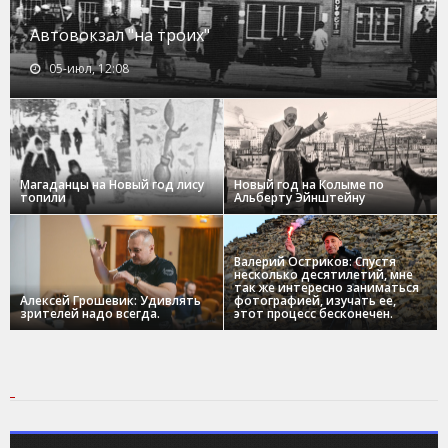
Автовокзал "на троих"
05-июл, 12:08
Магаданцы на Новый год лису
Новый год на Колыме по
топили
Альберту Эйнштейну
Валерий Остриков: Спустя
несколько десятилетий, мне
так же интересно заниматься
Алексей Грошевик: Удивлять
фотографией, изучать ее,
зрителей надо всегда.
этот процесс бесконечен.