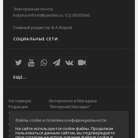
Электронная почта:
kolyma-inform@yandex.ru. ICQ 65503543.
Главный редактор Ф.А.Жаров
СОЦИАЛЬНЫЕ СЕТИ
ЕЩЕ...
На главную
Интересное в Магадане
Редакция
"Вечерний Магадан"
портала
Городская доска объявлений
О проекте
Реклама
Файлы cookie и политика конфиденциальности.
Реклама на
Главный туристический портал
На сайте используются cookie-файлы. Продолжая
портале
Колымы
пользоваться данным сайтом, вы подтверждаете
Отзывы и
Политика в отношении обработки
свое согласие на использование файлов cookie в