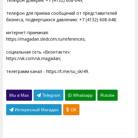
телефон доверия: +7 (4132) 608-649;
телефон для приема сообщений от представителей
бизнеса, подвергшихся давлению: +7 (4132) 608-648;
интернет-приемная:
https://magadan.sledcom.ru/references;
социальная сеть «Вконтакте»:
https://vk.com/sk.magadan;
телеграмм канал - https://t.me/su_skr49.
Мы в Max
Telegram
Whatsapp
Rutube
Интересный Магадан
ОК