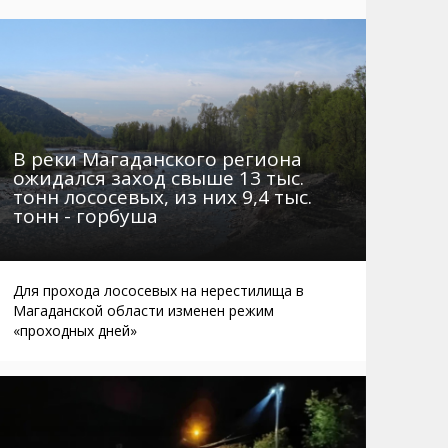
Маршруты. Улицы, остановки
Мошенники
Телефоны
Интернет
Автобусы Магадан – Аэропорт
Жилье
Таблица приливов отливов
Не мусорить
Браконьеры
В реки Магаданского региона
ожидался заход свыше 13 тыс.
тонн лососевых, из них 9,4 тыс.
тонн - горбуша
Для прохода лососевых на нерестилища в
Магаданской области изменен режим
«проходных дней»