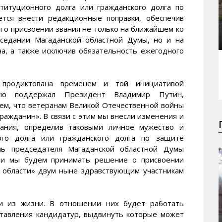
титуционного долга или гражданского долга по
ется внести редакционные поправки, обеспечив
 о присвоении звания не только на ближайшем ко
аседании Магаданской областной Думы, но и на
на, а также исключив обязательность ежегодного
 продиктована временем и той инициативой
рую поддержал Президент Владимир Путин,
тем, что ветеранам Великой Отечественной войны
ажданин». В связи с этим мы внесли изменения и
вания, определив таковыми личное мужество и
ого долга или гражданского долга по защите
ель председателя Магаданской областной Думы
ии мы будем принимать решение о присвоении
 области» двум ныне здравствующим участникам
и из жизни. В отношении них будет работать
ставления кандидатур, выдвинуть которые может