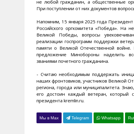
не любой гражданин, а общественные орг
При поступлении от них документов вопросы
Напомним, 15 января 2025 года Президент
Российского оргкомитета «Победа». На н
Великой Победы, вопросы увековечива
реализации госпрограмм поддержки ветер
памяти о Великой Отечественной войне. 
предложение Минобороны наделить вс
званиями почетного гражданина.
- Считаю необходимым поддержать иници
наших фронтовиков, участников Великой О
региона, города или муниципалитета. Знаю,
его достоин каждый ветеран, который с
президента kremlin.ru.
Мы в Max
Telegram
Whatsapp
Ru